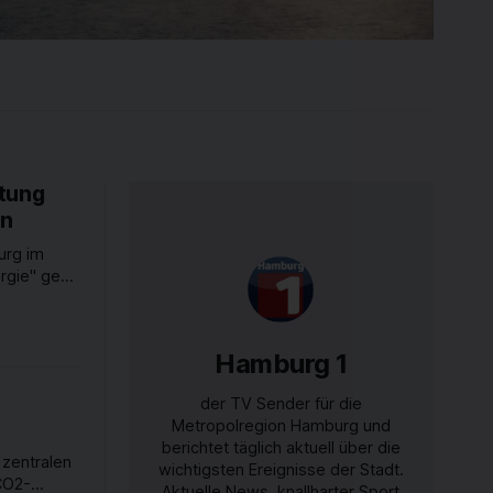
itung
en
urg im
ergie" geht
dern auch
6 Meter
 die
Hamburg 1
n
ung, einen
der TV Sender für die
n. Seit
Metropolregion Hamburg und
berichtet täglich aktuell über die
zentralen
wichtigsten Ereignisse der Stadt.
CO2-
Aktuelle News, knallharter Sport