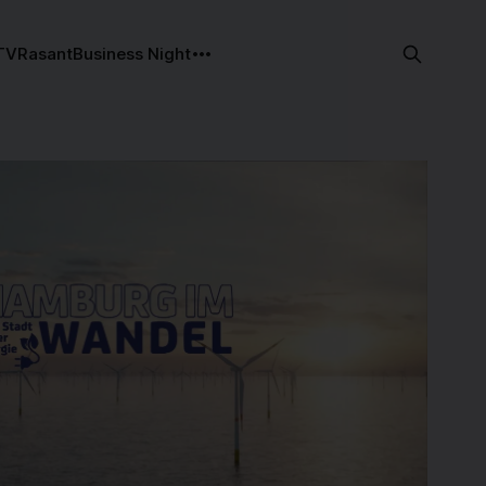
TV
Rasant
Business Night