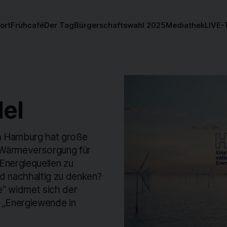
ort
Frühcafé
Der Tag
Bürgerschaftswahl 2025
Mediathek
LIVE-
el
ch Hamburg hat große
 Wärmeversorgung für
 Energiequellen zu
nd nachhaltig zu denken?
e“ widmet sich der
 „Energiewende in