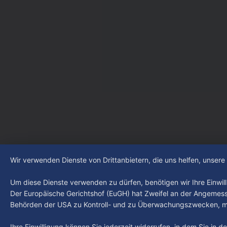
Wandel - eine Stadt voller Energie"
schauen wir, wie dieses funktioniert.
0:00 /13:04 1×
Wir verwenden Dienste von Drittanbietern, die uns helfen, unser
Um diese Dienste verwenden zu dürfen, benötigen wir Ihre Einwilli
Der Europäische Gerichtshof (EuGH) hat Zweifel an der Angemes
Behörden der USA zu Kontroll- und zu Überwachungszwecken, mö
Ihre Einwilligung können Sie jederzeit widerrufen, in dem Sie in 