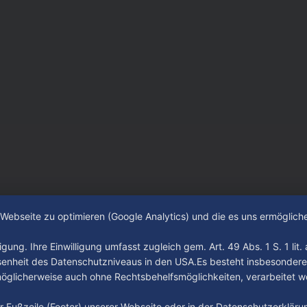
e Webseite zu optimieren (Google Analytics) und die es uns ermöglic
gung. Ihre Einwilligung umfasst zugleich gem. Art. 49 Abs. 1 S. 1 lit
senheit des Datenschutzniveaus in den USA.Es besteht insbesondere
glicherweise auch ohne Rechtsbehelfsmöglichkeiten, verarbeitet w
der Fußzeile (Footer) unserer Webseite oder in der Datenschutzerklär