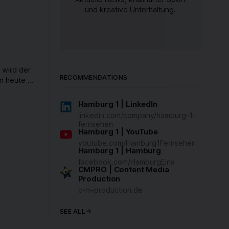
wir beim
und kreative Unterhaltung.
inen Anteil
n 40
st zu 16
llen
end
nsätze: Ein
 wird der
RECOMMENDATIONS
n heute 64
n. Möglich
Hamburg 1 | LinkedIn
auf ein
linkedin.com/company/hamburg-1-
 vielen
fernsehen
ern und
Hamburg 1 | YouTube
rer und
youtube.com/Hamburg1Fernsehen
Hamburg 1 | Hamburg
zukünftige
ie
facebook.com/HamburgEins
CMPRO | Content Media
Production
c-m-production.de
SEE ALL