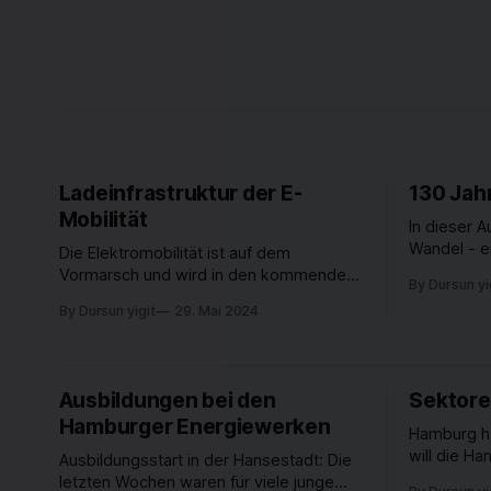
Ladeinfrastruktur der E-
130 Jah
Mobilität
In dieser 
Wandel - ei
Die Elektromobilität ist auf dem
feiern wir
Vormarsch und wird in den kommenden
By Dursun yi
in unserer 
Jahren weiter an Bedeutung gewinnen -
By Dursun yigit
29. Mai 2024
Wir werfen 
insbesondere in einem urbanen Raum
Anfänge u
wie Hamburg. Um die Klimaziele im
aktuellen 
Verkehrssektor bis 2030 zu erreichen,
Meyer von
ist die Elektromobilität einer der
Ausbildungen bei den
Sektor
Energiewer
wichtigsten Bausteine. Denn ab 2035
Hamburger Energiewerken
soll in der EU kein neuer Verbrenner
Hamburg ha
will die H
Ausbildungsstart in der Hansestadt: Die
CO2-Emissi
letzten Wochen waren für viele junge