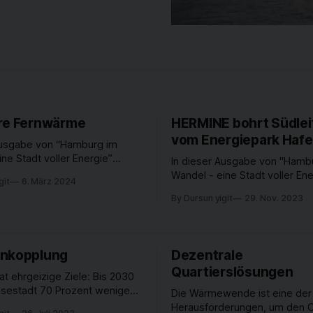
re Fernwärme
HERMINE bohrt Südle
vom Energiepark Haf
Ausgabe von “Hamburg im
ne Stadt voller Energie”
In dieser Ausgabe von "Hamb
 Jubiläum: Das Fernwärmenetz
Wandel - eine Stadt voller En
git
6. März 2024
Hansestadt wird 130 Jahre alt!
es nicht nur hoch hinaus, son
By Dursun yigit
29. Nov. 2023
einen Blick zurück auf die
tief runter, genauer gesagt 2
nd befassen uns mit dem
unter die Erde. Denn dort sind
Ausbau. Außerdem erklärt Anja
Bohrarbeiten für den künftige
 den Hamburger
Fernwärmetunnel, der Südleit
enkopplung
Dezentrale
ken, wie die neue
großen Schritt vorangekomme
Quartierslösungen
Anfang November ist
t ehrgeizige Ziele: Bis 2030
ansestadt 70 Prozent weniger
Die Wärmewende ist eine der 
on als noch 1990. Das geht
Herausforderungen, um den 