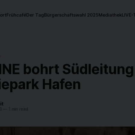
ort
Frühcafé
Der Tag
Bürgerschaftswahl 2025
Mediathek
LIVE-
L
NE bohrt Südleitun
iepark Hafen
it
3
—
1 min read