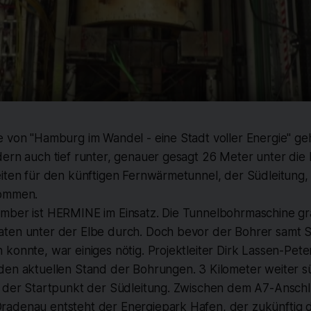
 von "Hamburg im Wandel - eine Stadt voller Energie" geh
dern auch tief runter, genauer gesagt 26 Meter unter die
eiten für den künftigen Fernwärmetunnel, der Südleitung,
kommen.
mber ist HERMINE im Einsatz. Die Tunnelbohrmaschine grä
ten unter der Elbe durch. Doch bevor der Bohrer samt S
konnte, war einiges nötig. Projektleiter Dirk Lassen-Pete
den aktuellen Stand der Bohrungen. 3 Kilometer weiter s
t der Startpunkt der Südleitung. Zwischen dem A7-Anschl
adenau entsteht der Energiepark Hafen, der zukünftig 