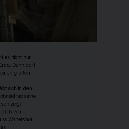
t es nicht nur
 Erde. Denn dort
 einen großen
bt sich in den
chneidrad seine
rsen zeigt
üdlich vom
uss Waltershof
das