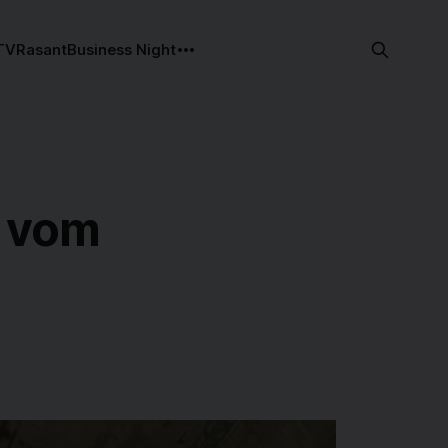
TV
Rasant
Business Night
g vom