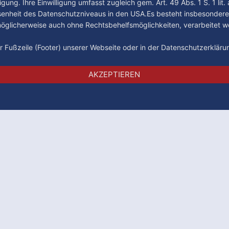
gung. Ihre Einwilligung umfasst zugleich gem. Art. 49 Abs. 1 S. 1 lit
senheit des Datenschutzniveaus in den USA.Es besteht insbesondere
glicherweise auch ohne Rechtsbehelfsmöglichkeiten, verarbeitet w
der Fußzeile (Footer) unserer Webseite oder in der Datenschutzerklär
Impressum
Datenschutz
AGB
AKZEPTIEREN