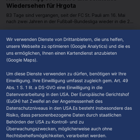
Wiedersehen für Hrgota
83 Tage sind vergangen, seit der FC St. Pauli am 16. Mai
nach zwei Jahren in der Fußball-Bundesliga wieder in die 2.
Liga abgestiegen ist. In dieser Zeit erlebte der Verein einen
By Luca Kimmel
7. Aug. 2026
großen Umbruch. Viele Leistungsträger der letzten Jahre
Im Gespräch mit Christian Pothe - Heute zu
Wir verwenden Dienste von Drittanbietern, die uns helfen,
haben den Kiezclub verlassen. Dafür kamen in den letzten
Gast: Götz Tintelnot
unsere Webseite zu optimieren (Google Analytics) und die es
Wochen einige
uns ermöglichen, Ihnen einen Kartendienst anzubieten
By Luca Kimmel
6. Aug. 2026
(Google Maps).
Nissi's Kunstwelt - Folge 18
By Luca Kimmel
6. Aug. 2026
Um diese Dienste verwenden zu dürfen, benötigen wir Ihre
Einwilligung. Ihre Einwilligung umfasst zugleich gem. Art. 49
Abs. 1 S. 1 lit. a DS-GVO eine Einwilligung in die
Datenverarbeitung in den USA. Der Europäische Gerichtshof
(EuGH) hat Zweifel an der Angemessenheit des
Datenschutzniveaus in den USA.Es besteht insbesondere das
Risiko, dass personenbezogene Daten durch staatlichen
Behörden der USA zu Kontroll- und zu
Überwachungszwecken, möglicherweise auch ohne
Rechtsbehelfsmöglichkeiten, verarbeitet werden.