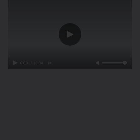
0:00
/
13:04
1×