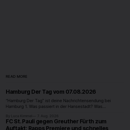
READ MORE
Hamburg Der Tag vom 07.08.2026
“Hamburg Der Tag” ist deine Nachrichtensendung bei
Hamburg 1. Was passiert in der Hansestadt? Was
beschäftigt die Hamburgerinnen und Hamburger? Was steht
By Luca Kimmel
7. Aug. 2026
in unserer Stadt an? Fragen, die von Montag bis Freitag LIVE
FC St. Pauli gegen Greuther Fürth zum
um 18 Uhr beantwortet werden - auf YouTube und im TV.
Auftakt: Rapps Premiere und schnelles