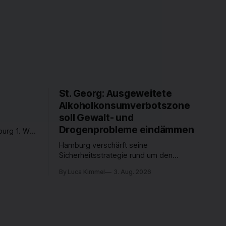
St. Georg: Ausgeweitete
Alkoholkonsumverbotszone
soll Gewalt- und
Drogenprobleme eindämmen
urg 1. Was
Was
Hamburg verschärft seine
nen und
Sicherheitsstrategie rund um den
rer Stadt
Hauptbahnhof. Seit dem 1. August gilt
s Freitag
By Luca Kimmel
3. Aug. 2026
das Alkoholkonsumverbot nicht mehr nur
werden -
direkt am Hauptbahnhof, sondern auch in
weiten Teilen von St. Georg – unter
anderem rund um den Hansaplatz, den
oberen Steindamm und den ZOB. Damit