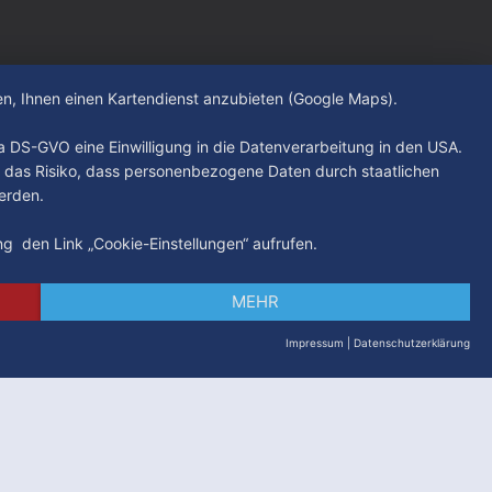
sollen alkoholbedingte Straftaten und
Konflikte eingedämmt sowie die
hen, Ihnen einen Kartendienst anzubieten (Google Maps).
. a DS-GVO eine Einwilligung in die Datenverarbeitung in den USA.
 das Risiko, dass personenbezogene Daten durch staatlichen
erden.
ung den Link „Cookie-Einstellungen“ aufrufen.
MEHR
Impressum
|
Datenschutzerklärung