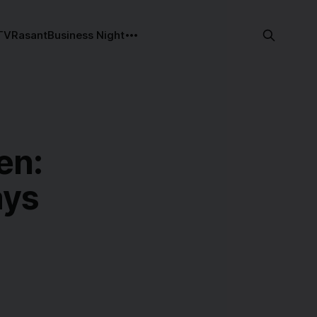
TV
Rasant
Business Night
en:
ays