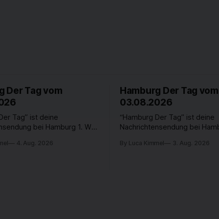
 Der Tag vom
Hamburg Der Tag vom
2026
03.08.2026
er Tag” ist deine
“Hamburg Der Tag” ist deine
ensendung bei Hamburg 1. Was
Nachrichtensendung bei Hamb
n der Hansestadt? Was
passiert in der Hansestadt? 
mel
4. Aug. 2026
By Luca Kimmel
3. Aug. 2026
t die Hamburgerinnen und
beschäftigt die Hamburgerin
 Was steht in unserer Stadt
Hamburger? Was steht in unse
, die von Montag bis Freitag
an? Fragen, die von Montag bi
 Uhr beantwortet werden -
LIVE um 18 Uhr beantwortet 
e und im TV.
auf YouTube und im TV.