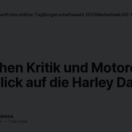
ort
Frühcafé
Der Tag
Bürgerschaftswahl 2025
Mediathek
LIVE-
hen Kritik und Motor
ick auf die Harley D
pinosa
4
—
1 min read