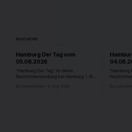
READ MORE
Hamburg Der Tag vom
Hamburg
05.08.2026
04.08.
“Hamburg Der Tag” ist deine
“Hamburg D
Nachrichtensendung bei Hamburg 1. Was
Nachricht
passiert in der Hansestadt? Was
passiert i
By Luca Kimmel
5. Aug. 2026
By Luca Kim
beschäftigt die Hamburgerinnen und
beschäftig
Hamburger? Was steht in unserer Stadt
Hamburger?
an? Fragen, die von Montag bis Freitag
an? Fragen
LIVE um 18 Uhr beantwortet werden -
LIVE um 18
auf YouTube und im TV.
auf YouTub