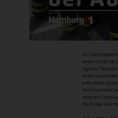
Am Samstagvormit
einem Unfall mit
Agentur NewsKont
einem querenden 
erlitt dabei sch
der Feuerwehr be
anderen Fahrzeug 
Die Polizei sper