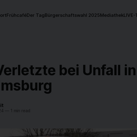
ort
Frühcafé
Der Tag
Bürgerschaftswahl 2025
Mediathek
LIVE-
erletzte bei Unfall in
lmsburg
it
24
—
1 min read