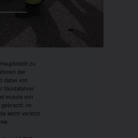
-Hauptdeich zu
ationen der
d dabei von
er Skodafahrer
nd musste von
 gebracht. Im
e leicht verletzt.
hme.