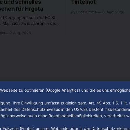
e und schnelles
Tintelnot
ehen für Hrgota
By Luca Kimmel
6. Aug. 2026
nd vergangen, seit der FC St.
. Mai nach zwei Jahren in der
desliga wieder in die 2. Liga
mel
7. Aug. 2026
 ist. In dieser Zeit erlebte
 einen großen Umbruch. Viele
räger der letzten Jahre haben
ub verlassen. Dafür kamen in
n Wochen einige
e Webseite zu optimieren (Google Analytics) und die es uns ermöglic
gung. Ihre Einwilligung umfasst zugleich gem. Art. 49 Abs. 1 S. 1 lit
senheit des Datenschutzniveaus in den USA.Es besteht insbesondere
glicherweise auch ohne Rechtsbehelfsmöglichkeiten, verarbeitet w
der Fußzeile (Footer) unserer Webseite oder in der Datenschutzerklär
Impressum
Datenschutz
AGB