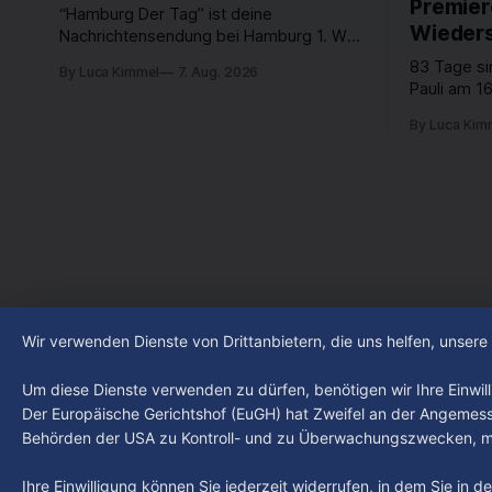
Premier
“Hamburg Der Tag” ist deine
Wieders
Nachrichtensendung bei Hamburg 1. Was
passiert in der Hansestadt? Was
83 Tage si
By Luca Kimmel
7. Aug. 2026
beschäftigt die Hamburgerinnen und
Pauli am 16
Hamburger? Was steht in unserer Stadt
Fußball-Bun
an? Fragen, die von Montag bis Freitag
By Luca Kim
abgestiegen
LIVE um 18 Uhr beantwortet werden -
der Verein
auf YouTube und im TV.
Leistungst
den Kiezcl
den letzte
Wir verwenden Dienste von Drittanbietern, die uns helfen, unser
Um diese Dienste verwenden zu dürfen, benötigen wir Ihre Einwilli
Der Europäische Gerichtshof (EuGH) hat Zweifel an der Angemes
Behörden der USA zu Kontroll- und zu Überwachungszwecken, mö
Ihre Einwilligung können Sie jederzeit widerrufen, in dem Sie in 