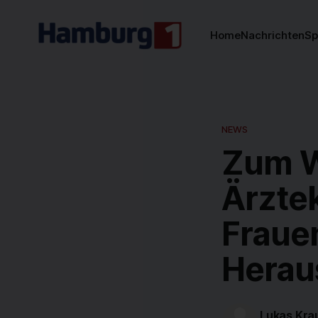
Home
Nachrichten
Sp
NEWS
Zum W
Ärzte
Frauen
Herau
Lukas Kra