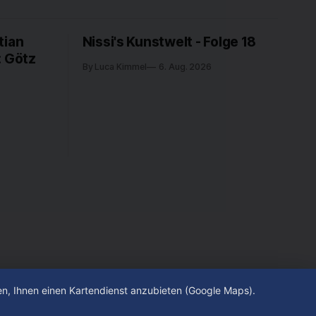
tian
Nissi's Kunstwelt - Folge 18
: Götz
By Luca Kimmel
6. Aug. 2026
hen, Ihnen einen Kartendienst anzubieten (Google Maps).