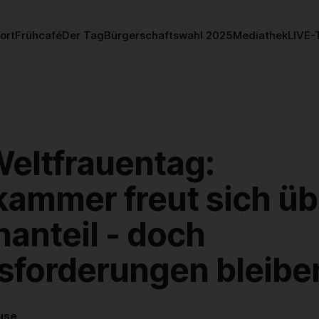
ort
Frühcafé
Der Tag
Bürgerschaftswahl 2025
Mediathek
LIVE-
eltfrauentag:
kammer freut sich üb
anteil - doch
sforderungen bleibe
use