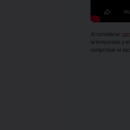
Al considerar
cam
la temporada y el
comprobar el escu