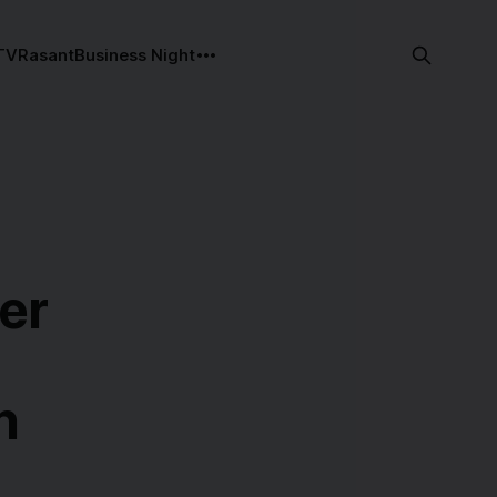
TV
Rasant
Business Night
er
n