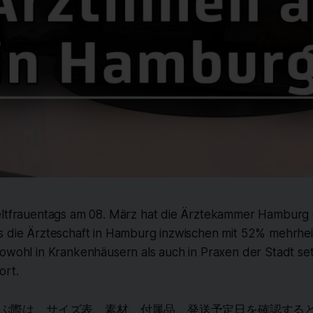
eltfrauentags am 08. März hat die Ärztekammer Hamburg
s die Ärzteschaft in Hamburg inzwischen mit 52% mehrheit
owohl in Krankenhäusern als auch in Praxen der Stadt set
ort.
ぶ際は、サイズ表、素材、付属品、発送予定日を確認する