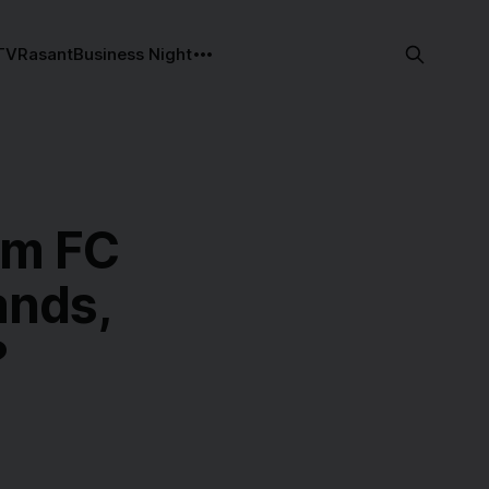
TV
Rasant
Business Night
im FC
ands,
?