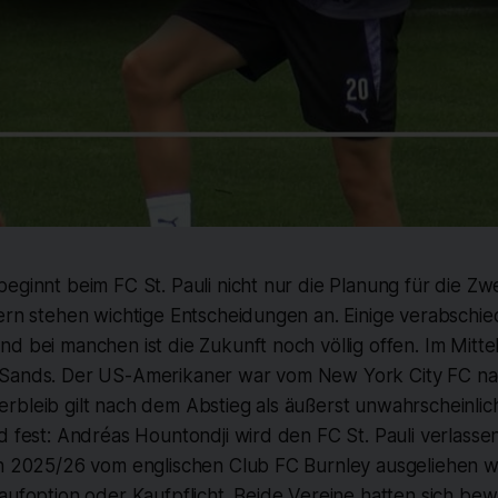
eginnt beim FC St. Pauli nicht nur die Planung für die Zwe
ern stehen wichtige Entscheidungen an. Einige verabschie
d bei manchen ist die Zukunft noch völlig offen. Im Mitte
 Sands. Der US-Amerikaner war vom New York City FC n
rbleib gilt nach dem Abstieg als äußerst unwahrscheinlic
d fest: Andréas Hountondji wird den FC St. Pauli verlasse
on 2025/26 vom englischen Club FC Burnley ausgeliehen 
aufoption oder Kaufpflicht. Beide Vereine hatten sich bew