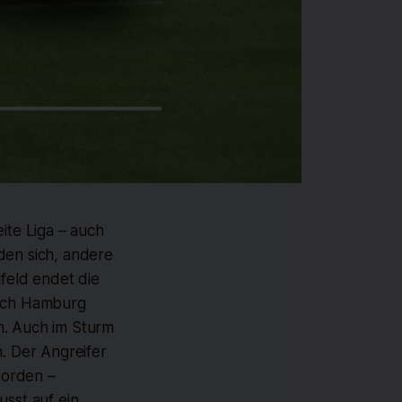
ite Liga – auch
den sich, andere
lfeld endet die
ach Hamburg
h. Auch im Sturm
n. Der Angreifer
worden –
usst auf ein