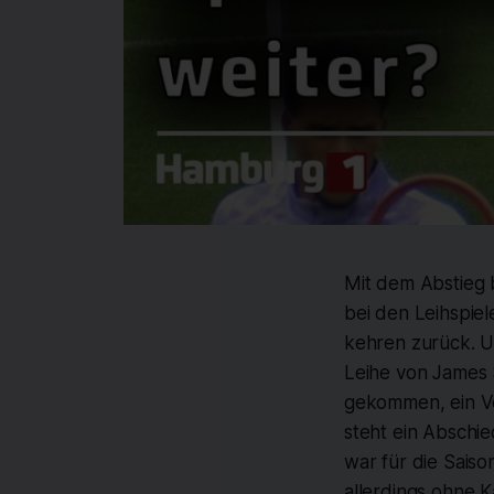
Mit dem Abstieg b
bei den Leihspiel
kehren zurück. Un
Leihe von James
gekommen, ein Ve
steht ein Abschie
war für die Sais
allerdings ohne K