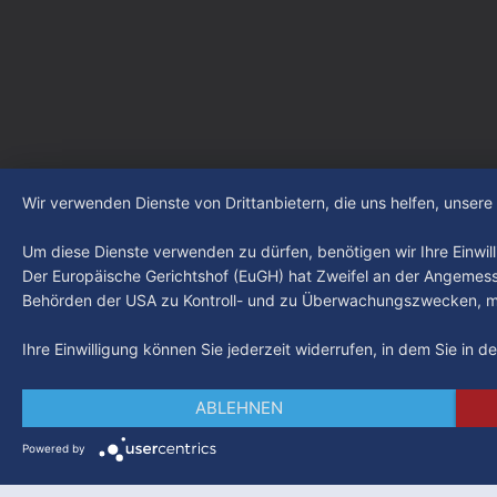
LIVE um 18 Uhr beantwortet werden -
der Verein
auf YouTube und im TV.
Leistungst
den Kiezcl
den letzte
Wir verwenden Dienste von Drittanbietern, die uns helfen, unser
Um diese Dienste verwenden zu dürfen, benötigen wir Ihre Einwilli
Der Europäische Gerichtshof (EuGH) hat Zweifel an der Angemes
Behörden der USA zu Kontroll- und zu Überwachungszwecken, mö
Ihre Einwilligung können Sie jederzeit widerrufen, in dem Sie in 
ABLEHNEN
Powered by