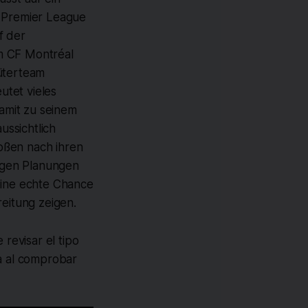
m Premier League
f der
m CF Montréal
hüterteam
utet vieles
damit zu seinem
ssichtlich
oßen nach ihren
tigen Planungen
eine echte Chance
eitung zeigen.
revisar el tipo
da al comprobar