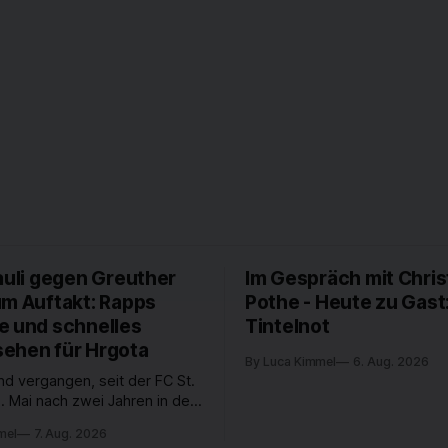
auli gegen Greuther
Im Gespräch mit Chris
um Auftakt: Rapps
Pothe - Heute zu Gast
e und schnelles
Tintelnot
ehen für Hrgota
By Luca Kimmel
6. Aug. 2026
nd vergangen, seit der FC St.
. Mai nach zwei Jahren in der
desliga wieder in die 2. Liga
mel
7. Aug. 2026
 ist. In dieser Zeit erlebte