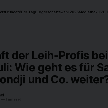
ort
Frühcafé
Der Tag
Bürgerschaftswahl 2025
Mediathek
LIVE-
t der Leih-Profis be
uli: Wie geht es für S
ondji und Co. weiter
el
6
—
1 min read