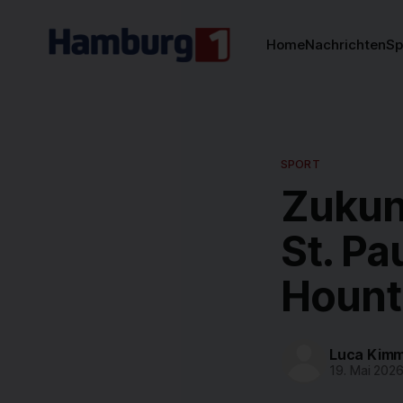
Home
Nachrichten
Sp
SPORT
Zukunf
St. Pa
Hount
Luca Kimm
19. Mai 202