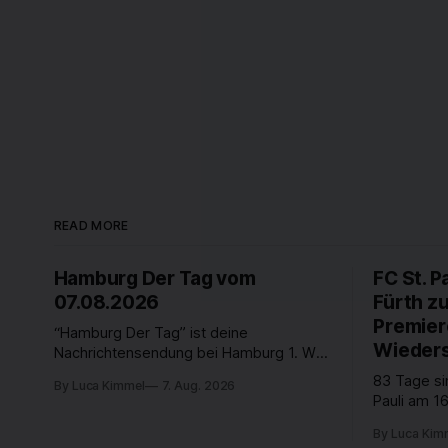
READ MORE
Hamburg Der Tag vom
FC St. P
07.08.2026
Fürth z
Premier
“Hamburg Der Tag” ist deine
Wieders
Nachrichtensendung bei Hamburg 1. Was
passiert in der Hansestadt? Was
83 Tage si
By Luca Kimmel
7. Aug. 2026
beschäftigt die Hamburgerinnen und
Pauli am 16
Hamburger? Was steht in unserer Stadt
Fußball-Bun
an? Fragen, die von Montag bis Freitag
By Luca Kim
abgestiegen