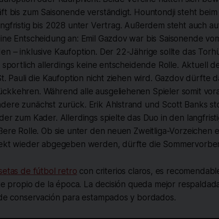
äft bis zum Saisonende verständigt. Hountondji steht bei
ngfristig bis 2028 unter Vertrag. Außerdem steht auch au
eine Entscheidung an: Emil Gazdov war bis Saisonende vo
en – inklusive Kaufoption. Der 22-Jährige sollte das Tor
e sportlich allerdings keine entscheidende Rolle. Aktuell de
St. Pauli die Kaufoption nicht ziehen wird. Gazdov dürfte 
ckkehren. Während alle ausgeliehenen Spieler somit vorau
dere zunächst zurück. Erik Ahlstrand und Scott Banks st
der zum Kader. Allerdings spielte das Duo in den langfris
ßere Rolle. Ob sie unter den neuen Zweitliga-Vorzeichen 
rekt wieder abgegeben werden, dürfte die Sommervorber
setas de fútbol retro
con criterios claros, es recomendable 
rte propio de la época. La decisión queda mejor respalda
s de conservación para estampados y bordados.