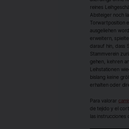
reines Leihgesch
Absteiger noch la
Torwartposition 
ausgeliehen word
erweitern, spielt
darauf hin, dass 
Stammverein zurü
gehen, kehren an
Leihstationen wie
bislang keine grö
erhalten oder di
Para valorar
cami
de tejido y el co
las instruccione