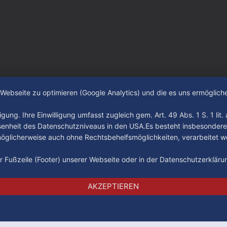
 einen großen Umbruch. Viele
räger der letzten Jahre haben
ub verlassen. Dafür kamen in
n Wochen einige
e Webseite zu optimieren (Google Analytics) und die es uns ermöglic
gung. Ihre Einwilligung umfasst zugleich gem. Art. 49 Abs. 1 S. 1 lit
senheit des Datenschutzniveaus in den USA.Es besteht insbesondere
glicherweise auch ohne Rechtsbehelfsmöglichkeiten, verarbeitet w
der Fußzeile (Footer) unserer Webseite oder in der Datenschutzerklär
Impressum
Datenschutz
AGB
AKZEPTIEREN