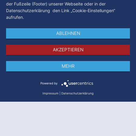
der Fußzeile (Footer) unserer Webseite oder in der
Datenschutzerklärung den Link „Cookie-Einstellungen“
aufrufen.
ABLEHNEN
AKZEPTIEREN
MEHR
Impressum
Datenschutz
AGB
Powered by
Impressum
|
Datenschutzerklärung