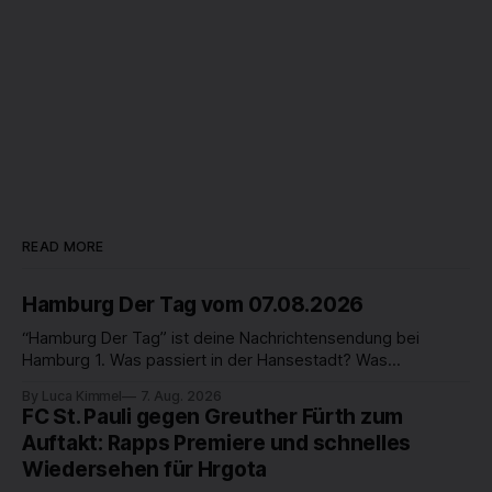
READ MORE
Hamburg Der Tag vom 07.08.2026
“Hamburg Der Tag” ist deine Nachrichtensendung bei
Hamburg 1. Was passiert in der Hansestadt? Was
beschäftigt die Hamburgerinnen und Hamburger? Was steht
By Luca Kimmel
7. Aug. 2026
in unserer Stadt an? Fragen, die von Montag bis Freitag LIVE
FC St. Pauli gegen Greuther Fürth zum
um 18 Uhr beantwortet werden - auf YouTube und im TV.
Auftakt: Rapps Premiere und schnelles
Wiedersehen für Hrgota