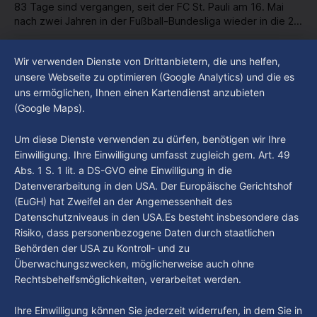
83 Tage sind vergangen, seit der FC St. Pauli am 16. Mai
nach zwei Jahren in der Fußball-Bundesliga wieder in die 2.
Liga abgestiegen ist. In dieser Zeit erlebte der Verein einen
By Luca Kimmel
7. Aug. 2026
großen Umbruch. Viele Leistungsträger der letzten Jahre
Im Gespräch mit Christian Pothe - Heute zu
Wir verwenden Dienste von Drittanbietern, die uns helfen,
haben den Kiezclub verlassen. Dafür kamen in den letzten
Gast: Götz Tintelnot
unsere Webseite zu optimieren (Google Analytics) und die es
Wochen einige
uns ermöglichen, Ihnen einen Kartendienst anzubieten
By Luca Kimmel
6. Aug. 2026
(Google Maps).
Nissi's Kunstwelt - Folge 18
By Luca Kimmel
6. Aug. 2026
Um diese Dienste verwenden zu dürfen, benötigen wir Ihre
Einwilligung. Ihre Einwilligung umfasst zugleich gem. Art. 49
Abs. 1 S. 1 lit. a DS-GVO eine Einwilligung in die
Datenverarbeitung in den USA. Der Europäische Gerichtshof
(EuGH) hat Zweifel an der Angemessenheit des
Datenschutzniveaus in den USA.Es besteht insbesondere das
Risiko, dass personenbezogene Daten durch staatlichen
Behörden der USA zu Kontroll- und zu
Überwachungszwecken, möglicherweise auch ohne
Rechtsbehelfsmöglichkeiten, verarbeitet werden.
Ihre Einwilligung können Sie jederzeit widerrufen, in dem Sie in