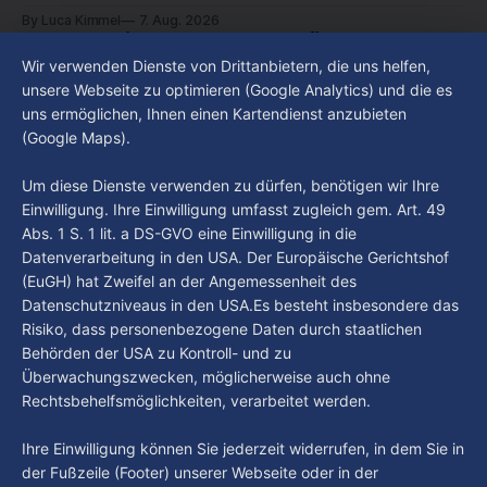
beschäftigt die Hamburgerinnen und Hamburger? Was steht
By Luca Kimmel
7. Aug. 2026
in unserer Stadt an? Fragen, die von Montag bis Freitag LIVE
FC St. Pauli gegen Greuther Fürth zum
um 18 Uhr beantwortet werden - auf YouTube und im TV.
Auftakt: Rapps Premiere und schnelles
Wir verwenden Dienste von Drittanbietern, die uns helfen,
Wiedersehen für Hrgota
unsere Webseite zu optimieren (Google Analytics) und die es
uns ermöglichen, Ihnen einen Kartendienst anzubieten
83 Tage sind vergangen, seit der FC St. Pauli am 16. Mai
(Google Maps).
nach zwei Jahren in der Fußball-Bundesliga wieder in die 2.
Liga abgestiegen ist. In dieser Zeit erlebte der Verein einen
By Luca Kimmel
7. Aug. 2026
Um diese Dienste verwenden zu dürfen, benötigen wir Ihre
großen Umbruch. Viele Leistungsträger der letzten Jahre
Einwilligung. Ihre Einwilligung umfasst zugleich gem. Art. 49
haben den Kiezclub verlassen. Dafür kamen in den letzten
Abs. 1 S. 1 lit. a DS-GVO eine Einwilligung in die
Wochen einige
Datenverarbeitung in den USA. Der Europäische Gerichtshof
(EuGH) hat Zweifel an der Angemessenheit des
Datenschutzniveaus in den USA.Es besteht insbesondere das
Risiko, dass personenbezogene Daten durch staatlichen
Behörden der USA zu Kontroll- und zu
Überwachungszwecken, möglicherweise auch ohne
Rechtsbehelfsmöglichkeiten, verarbeitet werden.
Ihre Einwilligung können Sie jederzeit widerrufen, in dem Sie in
der Fußzeile (Footer) unserer Webseite oder in der