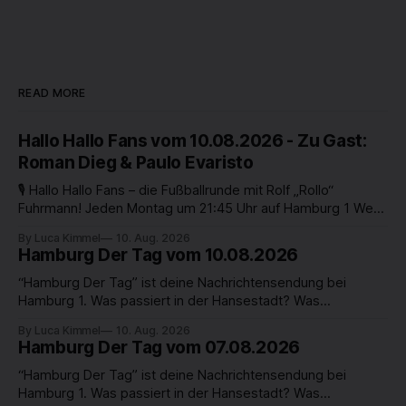
READ MORE
Hallo Hallo Fans vom 10.08.2026 - Zu Gast:
Roman Dieg & Paulo Evaristo
🎙️ Hallo Hallo Fans – die Fußballrunde mit Rolf „Rollo“
Fuhrmann! Jeden Montag um 21:45 Uhr auf Hamburg 1 Wenn
es in Hamburg um Fußball geht, dann ist Rollo nicht weit! In
By Luca Kimmel
10. Aug. 2026
„Hallo Hallo Fans“ begrüßt Moderator Rolf „Rollo“ Fuhrmann
Hamburg Der Tag vom 10.08.2026
jeden Montag zwei spannende Gäste im Studio – echte
Kenner, Fans und
“Hamburg Der Tag” ist deine Nachrichtensendung bei
Hamburg 1. Was passiert in der Hansestadt? Was
beschäftigt die Hamburgerinnen und Hamburger? Was steht
By Luca Kimmel
10. Aug. 2026
in unserer Stadt an? Fragen, die von Montag bis Freitag LIVE
Hamburg Der Tag vom 07.08.2026
um 18 Uhr beantwortet werden - auf YouTube und im TV.
“Hamburg Der Tag” ist deine Nachrichtensendung bei
Hamburg 1. Was passiert in der Hansestadt? Was