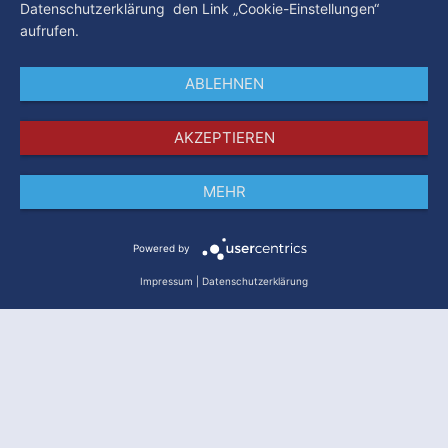
Datenschutzerklärung den Link „Cookie-Einstellungen“
aufrufen.
ABLEHNEN
AKZEPTIEREN
MEHR
Impressum
Datenschutz
AGB
Powered by
Impressum
|
Datenschutzerklärung