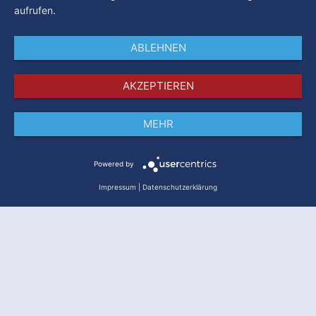
aufrufen.
ABLEHNEN
AKZEPTIEREN
MEHR
Impressum
Datenschutz
AGB
Powered by
Impressum
|
Datenschutzerklärung