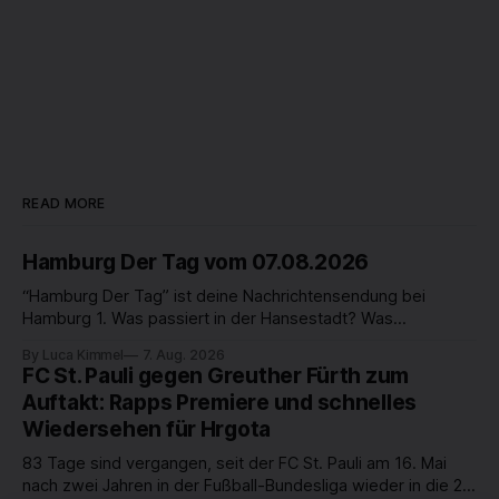
READ MORE
Hamburg Der Tag vom 07.08.2026
“Hamburg Der Tag” ist deine Nachrichtensendung bei
Hamburg 1. Was passiert in der Hansestadt? Was
beschäftigt die Hamburgerinnen und Hamburger? Was steht
By Luca Kimmel
7. Aug. 2026
in unserer Stadt an? Fragen, die von Montag bis Freitag LIVE
FC St. Pauli gegen Greuther Fürth zum
um 18 Uhr beantwortet werden - auf YouTube und im TV.
Auftakt: Rapps Premiere und schnelles
Wiedersehen für Hrgota
83 Tage sind vergangen, seit der FC St. Pauli am 16. Mai
nach zwei Jahren in der Fußball-Bundesliga wieder in die 2.