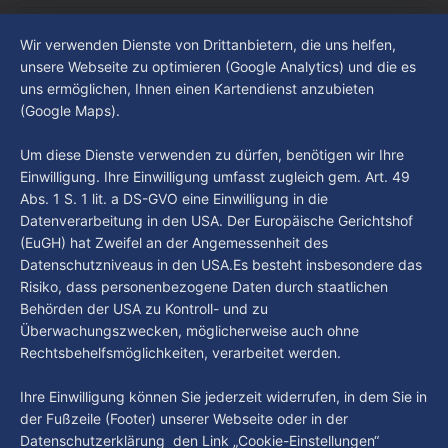
Liga abgestiegen ist. In dieser Zeit erlebte der Verein einen
By Luca Kimmel
7. Aug. 2026
großen Umbruch. Viele Leistungsträger der letzten Jahre
Im Gespräch mit Christian Pothe - Heute zu
Wir verwenden Dienste von Drittanbietern, die uns helfen,
haben den Kiezclub verlassen. Dafür kamen in den letzten
Gast: Götz Tintelnot
unsere Webseite zu optimieren (Google Analytics) und die es
Wochen einige
uns ermöglichen, Ihnen einen Kartendienst anzubieten
By Luca Kimmel
6. Aug. 2026
(Google Maps).
Nissi's Kunstwelt - Folge 18
By Luca Kimmel
6. Aug. 2026
Um diese Dienste verwenden zu dürfen, benötigen wir Ihre
Einwilligung. Ihre Einwilligung umfasst zugleich gem. Art. 49
Abs. 1 S. 1 lit. a DS-GVO eine Einwilligung in die
Datenverarbeitung in den USA. Der Europäische Gerichtshof
(EuGH) hat Zweifel an der Angemessenheit des
Datenschutzniveaus in den USA.Es besteht insbesondere das
Risiko, dass personenbezogene Daten durch staatlichen
Behörden der USA zu Kontroll- und zu
Überwachungszwecken, möglicherweise auch ohne
Rechtsbehelfsmöglichkeiten, verarbeitet werden.
Ihre Einwilligung können Sie jederzeit widerrufen, in dem Sie in
der Fußzeile (Footer) unserer Webseite oder in der
Datenschutzerklärung den Link „Cookie-Einstellungen“