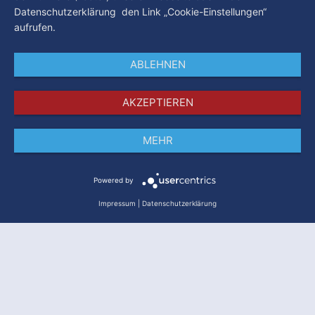
Datenschutzerklärung den Link „Cookie-Einstellungen“
aufrufen.
ABLEHNEN
AKZEPTIEREN
MEHR
Impressum
Datenschutz
AGB
Powered by
Impressum
|
Datenschutzerklärung