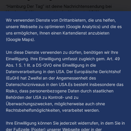
“Hamburg Der Tag” ist deine Nachrichtensendung bei
Hamburg 1. Was passiert in der Hansestadt? Was
beschäftigt die Hamburgerinnen und Hamburger? Was steht
Wir verwenden Dienste von Drittanbietern, die uns helfen,
By Luca Kimmel
4. Aug. 2026
in unserer Stadt an? Fragen, die von Montag bis Freitag LIVE
Hamburg Der Tag vom 03.08.2026
unsere Webseite zu optimieren (Google Analytics) und die es
um 18 Uhr beantwortet werden - auf YouTube und im TV.
uns ermöglichen, Ihnen einen Kartendienst anzubieten
“Hamburg Der Tag” ist deine Nachrichtensendung bei
(Google Maps).
Hamburg 1. Was passiert in der Hansestadt? Was
beschäftigt die Hamburgerinnen und Hamburger? Was steht
By Luca Kimmel
3. Aug. 2026
Um diese Dienste verwenden zu dürfen, benötigen wir Ihre
in unserer Stadt an? Fragen, die von Montag bis Freitag LIVE
Einwilligung. Ihre Einwilligung umfasst zugleich gem. Art. 49
um 18 Uhr beantwortet werden - auf YouTube und im TV.
Abs. 1 S. 1 lit. a DS-GVO eine Einwilligung in die
Datenverarbeitung in den USA. Der Europäische Gerichtshof
(EuGH) hat Zweifel an der Angemessenheit des
Datenschutzniveaus in den USA.Es besteht insbesondere das
Risiko, dass personenbezogene Daten durch staatlichen
Behörden der USA zu Kontroll- und zu
Überwachungszwecken, möglicherweise auch ohne
Rechtsbehelfsmöglichkeiten, verarbeitet werden.
Ihre Einwilligung können Sie jederzeit widerrufen, in dem Sie in
der Fußzeile (Footer) unserer Webseite oder in der