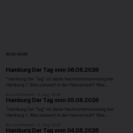
READ MORE
Hamburg Der Tag vom 06.08.2026
“Hamburg Der Tag” ist deine Nachrichtensendung bei
Hamburg 1. Was passiert in der Hansestadt? Was
beschäftigt die Hamburgerinnen und Hamburger? Was steht
By Luca Kimmel
6. Aug. 2026
in unserer Stadt an? Fragen, die von Montag bis Freitag LIVE
Hamburg Der Tag vom 05.08.2026
um 18 Uhr beantwortet werden - auf YouTube und im TV.
“Hamburg Der Tag” ist deine Nachrichtensendung bei
Hamburg 1. Was passiert in der Hansestadt? Was
beschäftigt die Hamburgerinnen und Hamburger? Was steht
By Luca Kimmel
5. Aug. 2026
in unserer Stadt an? Fragen, die von Montag bis Freitag LIVE
Hamburg Der Tag vom 04.08.2026
um 18 Uhr beantwortet werden - auf YouTube und im TV.