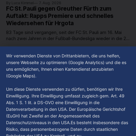
By Luca Kimmel
7. Aug. 2026
in unserer Stadt an? Fragen, die von Montag bis Freitag LIVE
FC St. Pauli gegen Greuther Fürth zum
um 18 Uhr beantwortet werden - auf YouTube und im TV.
Auftakt: Rapps Premiere und schnelles
Wiedersehen für Hrgota
83 Tage sind vergangen, seit der FC St. Pauli am 16. Mai
nach zwei Jahren in der Fußball-Bundesliga wieder in die 2.
Liga abgestiegen ist. In dieser Zeit erlebte der Verein einen
By Luca Kimmel
7. Aug. 2026
großen Umbruch. Viele Leistungsträger der letzten Jahre
Im Gespräch mit Christian Pothe - Heute zu
Wir verwenden Dienste von Drittanbietern, die uns helfen,
haben den Kiezclub verlassen. Dafür kamen in den letzten
Gast: Götz Tintelnot
unsere Webseite zu optimieren (Google Analytics) und die es
Wochen einige
uns ermöglichen, Ihnen einen Kartendienst anzubieten
By Luca Kimmel
6. Aug. 2026
(Google Maps).
Nissi's Kunstwelt - Folge 18
By Luca Kimmel
6. Aug. 2026
Um diese Dienste verwenden zu dürfen, benötigen wir Ihre
Einwilligung. Ihre Einwilligung umfasst zugleich gem. Art. 49
Abs. 1 S. 1 lit. a DS-GVO eine Einwilligung in die
Datenverarbeitung in den USA. Der Europäische Gerichtshof
(EuGH) hat Zweifel an der Angemessenheit des
Datenschutzniveaus in den USA.Es besteht insbesondere das
Risiko, dass personenbezogene Daten durch staatlichen
Behörden der USA zu Kontroll- und zu