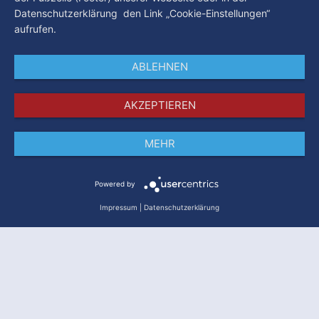
Datenschutzerklärung den Link „Cookie-Einstellungen“
aufrufen.
ABLEHNEN
AKZEPTIEREN
MEHR
Impressum
Datenschutz
AGB
Powered by
Impressum
|
Datenschutzerklärung