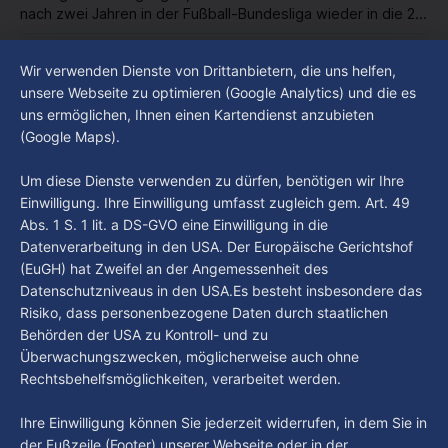
nach zwei Jahren in der Fußball-Bundesliga wieder in die 2.
Liga abgestiegen ist. In dieser Zeit erlebte der Verein einen
By Luca Kimmel
7. Aug. 2026
großen Umbruch. Viele Leistungsträger der letzten Jahre
Im Gespräch mit Christian Pothe - Heute zu
Wir verwenden Dienste von Drittanbietern, die uns helfen,
haben den Kiezclub verlassen. Dafür kamen in den letzten
Gast: Götz Tintelnot
unsere Webseite zu optimieren (Google Analytics) und die es
Wochen einige
uns ermöglichen, Ihnen einen Kartendienst anzubieten
By Luca Kimmel
6. Aug. 2026
(Google Maps).
Nissi's Kunstwelt - Folge 18
By Luca Kimmel
6. Aug. 2026
Um diese Dienste verwenden zu dürfen, benötigen wir Ihre
Einwilligung. Ihre Einwilligung umfasst zugleich gem. Art. 49
Abs. 1 S. 1 lit. a DS-GVO eine Einwilligung in die
Datenverarbeitung in den USA. Der Europäische Gerichtshof
(EuGH) hat Zweifel an der Angemessenheit des
Datenschutzniveaus in den USA.Es besteht insbesondere das
Risiko, dass personenbezogene Daten durch staatlichen
Behörden der USA zu Kontroll- und zu
Überwachungszwecken, möglicherweise auch ohne
Rechtsbehelfsmöglichkeiten, verarbeitet werden.
Ihre Einwilligung können Sie jederzeit widerrufen, in dem Sie in
der Fußzeile (Footer) unserer Webseite oder in der