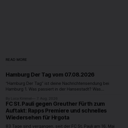
READ MORE
Hamburg Der Tag vom 07.08.2026
“Hamburg Der Tag” ist deine Nachrichtensendung bei
Hamburg 1. Was passiert in der Hansestadt? Was
beschäftigt die Hamburgerinnen und Hamburger? Was steht
By Luca Kimmel
7. Aug. 2026
in unserer Stadt an? Fragen, die von Montag bis Freitag LIVE
FC St. Pauli gegen Greuther Fürth zum
um 18 Uhr beantwortet werden - auf YouTube und im TV.
Auftakt: Rapps Premiere und schnelles
Wiedersehen für Hrgota
83 Tage sind vergangen, seit der FC St. Pauli am 16. Mai