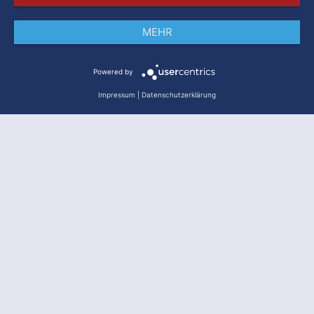
MEHR
Impressum
Datenschutz
AGB
Powered by
Impressum
|
Datenschutzerklärung