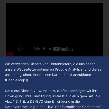
Wir verwenden Dienste von Drittanbietern, die uns helfen,
unsere Webseite zu optimieren (Google Analytics) und die es
uns ermöglichen, Ihnen einen Kartendienst anzubieten
(Google Maps).
READ MORE
Um diese Dienste verwenden zu dürfen, benötigen wir Ihre
Einwilligung. Ihre Einwilligung umfasst zugleich gem. Art. 49
Im Gespräch mit Christian Pothe - Heute zu
Abs. 1 S. 1 lit. a DS-GVO eine Einwilligung in die
Gast: Götz Tintelnot
Datenverarbeitung in den USA. Der Europäische Gerichtshof