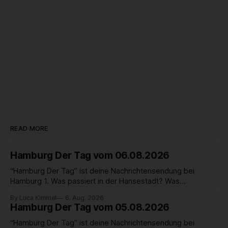
READ MORE
Hamburg Der Tag vom 06.08.2026
“Hamburg Der Tag” ist deine Nachrichtensendung bei
Hamburg 1. Was passiert in der Hansestadt? Was
beschäftigt die Hamburgerinnen und Hamburger? Was steht
By Luca Kimmel
6. Aug. 2026
in unserer Stadt an? Fragen, die von Montag bis Freitag LIVE
Hamburg Der Tag vom 05.08.2026
um 18 Uhr beantwortet werden - auf YouTube und im TV.
“Hamburg Der Tag” ist deine Nachrichtensendung bei