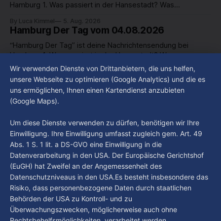
Hamburg 1. Was passiert in der Hansestadt? Was
beschäftigt die Hamburgerinnen und Hamburger? Was steht
By Luca Kimmel
5. Aug. 2026
in unserer Stadt an? Fragen, die von Montag bis Freitag LIVE
Hamburg Der Tag vom 04.08.2026
um 18 Uhr beantwortet werden - auf YouTube und im TV.
“Hamburg Der Tag” ist deine Nachrichtensendung bei
Hamburg 1. Was passiert in der Hansestadt? Was
beschäftigt die Hamburgerinnen und Hamburger? Was steht
Wir verwenden Dienste von Drittanbietern, die uns helfen,
By Luca Kimmel
4. Aug. 2026
in unserer Stadt an? Fragen, die von Montag bis Freitag LIVE
Hamburg Der Tag vom 03.08.2026
unsere Webseite zu optimieren (Google Analytics) und die es
um 18 Uhr beantwortet werden - auf YouTube und im TV.
uns ermöglichen, Ihnen einen Kartendienst anzubieten
“Hamburg Der Tag” ist deine Nachrichtensendung bei
(Google Maps).
Hamburg 1. Was passiert in der Hansestadt? Was
beschäftigt die Hamburgerinnen und Hamburger? Was steht
By Luca Kimmel
3. Aug. 2026
Um diese Dienste verwenden zu dürfen, benötigen wir Ihre
in unserer Stadt an? Fragen, die von Montag bis Freitag LIVE
Einwilligung. Ihre Einwilligung umfasst zugleich gem. Art. 49
um 18 Uhr beantwortet werden - auf YouTube und im TV.
Abs. 1 S. 1 lit. a DS-GVO eine Einwilligung in die
Datenverarbeitung in den USA. Der Europäische Gerichtshof
(EuGH) hat Zweifel an der Angemessenheit des
Datenschutzniveaus in den USA.Es besteht insbesondere das
Risiko, dass personenbezogene Daten durch staatlichen
Behörden der USA zu Kontroll- und zu
Überwachungszwecken, möglicherweise auch ohne
Rechtsbehelfsmöglichkeiten, verarbeitet werden.