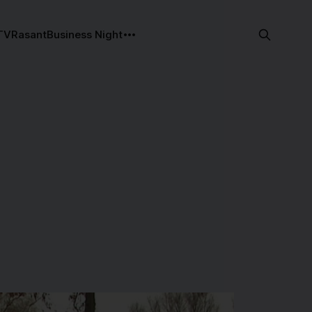
TV
Rasant
Business Night