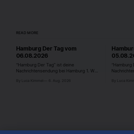
READ MORE
Hamburg Der Tag vom
Hamburg
06.08.2026
05.08.
“Hamburg Der Tag” ist deine
“Hamburg D
Nachrichtensendung bei Hamburg 1. Was
Nachricht
passiert in der Hansestadt? Was
passiert i
By Luca Kimmel
6. Aug. 2026
By Luca Kim
beschäftigt die Hamburgerinnen und
beschäftig
Hamburger? Was steht in unserer Stadt
Hamburger?
an? Fragen, die von Montag bis Freitag
an? Fragen
LIVE um 18 Uhr beantwortet werden -
LIVE um 18
auf YouTube und im TV.
auf YouTub