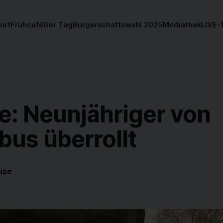
ort
Frühcafé
Der Tag
Bürgerschaftswahl 2025
Mediathek
LIVE-
e: Neunjähriger von
bus überrollt
use