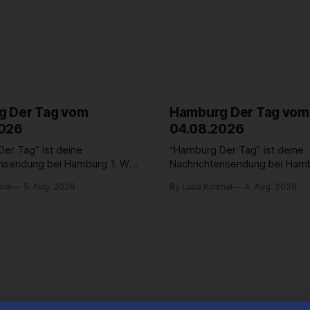
 Der Tag vom
Hamburg Der Tag vom
2026
04.08.2026
er Tag” ist deine
“Hamburg Der Tag” ist deine
ensendung bei Hamburg 1. Was
Nachrichtensendung bei Hamb
n der Hansestadt? Was
passiert in der Hansestadt? 
mel
5. Aug. 2026
By Luca Kimmel
4. Aug. 2026
t die Hamburgerinnen und
beschäftigt die Hamburgerin
 Was steht in unserer Stadt
Hamburger? Was steht in unse
, die von Montag bis Freitag
an? Fragen, die von Montag bi
 Uhr beantwortet werden -
LIVE um 18 Uhr beantwortet 
e und im TV.
auf YouTube und im TV.