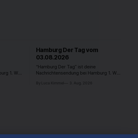
Hamburg Der Tag vom
03.08.2026
“Hamburg Der Tag” ist deine
urg 1. Was
Nachrichtensendung bei Hamburg 1. Was
Was
passiert in der Hansestadt? Was
By Luca Kimmel
3. Aug. 2026
nen und
beschäftigt die Hamburgerinnen und
rer Stadt
Hamburger? Was steht in unserer Stadt
s Freitag
an? Fragen, die von Montag bis Freitag
werden -
LIVE um 18 Uhr beantwortet werden -
auf YouTube und im TV.