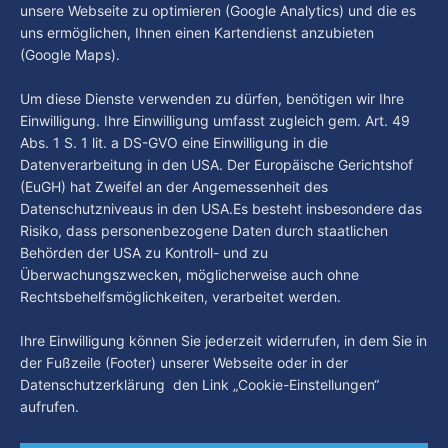
Gast: Götz Tintelnot
unsere Webseite zu optimieren (Google Analytics) und die es
Wochen einige
uns ermöglichen, Ihnen einen Kartendienst anzubieten
By Luca Kimmel
6. Aug. 2026
(Google Maps).
Nissi's Kunstwelt - Folge 18
By Luca Kimmel
6. Aug. 2026
Um diese Dienste verwenden zu dürfen, benötigen wir Ihre
Einwilligung. Ihre Einwilligung umfasst zugleich gem. Art. 49
Abs. 1 S. 1 lit. a DS-GVO eine Einwilligung in die
Datenverarbeitung in den USA. Der Europäische Gerichtshof
(EuGH) hat Zweifel an der Angemessenheit des
Datenschutzniveaus in den USA.Es besteht insbesondere das
Risiko, dass personenbezogene Daten durch staatlichen
Behörden der USA zu Kontroll- und zu
Überwachungszwecken, möglicherweise auch ohne
Rechtsbehelfsmöglichkeiten, verarbeitet werden.
Ihre Einwilligung können Sie jederzeit widerrufen, in dem Sie in
der Fußzeile (Footer) unserer Webseite oder in der
Datenschutzerklärung den Link „Cookie-Einstellungen“
aufrufen.