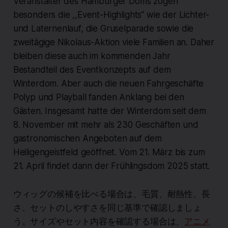
Veranstalter des Hamburger Doms zogen
besonders die ,,Event-Highlights“ wie der Lichter-
und Laternenlauf, die Gruselparade sowie die
zweitägige Nikolaus-Aktion viele Familien an. Daher
bleiben diese auch im kommenden Jahr
Bestandteil des Eventkonzepts auf dem
Winterdom. Aber auch die neuen Fahrgeschäfte
Polyp und Playball fanden Anklang bei den
Gästen. Insgesamt hatte der Winterdom seit dem
8. November mit mehr als 230 Geschäften und
gastronomischen Angeboten auf dem
Heiligengeistfeld geöffnet. Vom 21. März bis zum
21. April findet dann der Frühlingsdom 2025 statt.
ウィッグの候補を比べる場合は、毛質、耐熱性、長
さ、セットのしやすさを同じ基準で確認しましょ
う。サイズやセット内容を確認する場合は、
アニメ