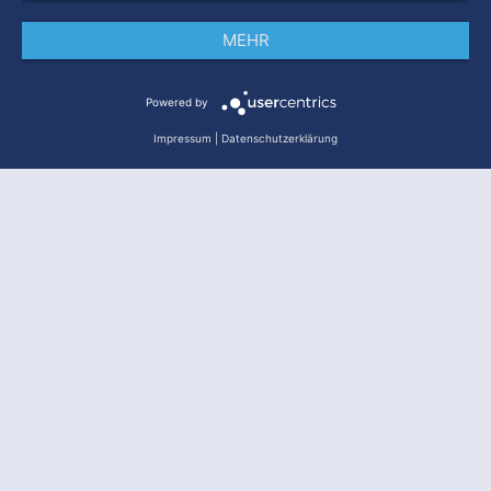
MEHR
Impressum
Datenschutz
AGB
Powered by
Impressum
|
Datenschutzerklärung