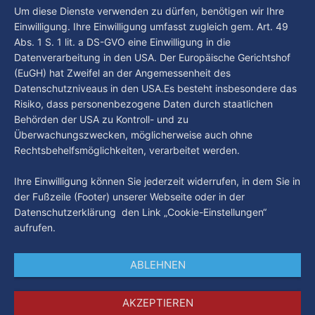
beschäftigt die Hamburgerinnen und Hamburger? Was steht
By Luca Kimmel
5. Aug. 2026
Um diese Dienste verwenden zu dürfen, benötigen wir Ihre
in unserer Stadt an? Fragen, die von Montag bis Freitag LIVE
Einwilligung. Ihre Einwilligung umfasst zugleich gem. Art. 49
um 18 Uhr beantwortet werden - auf YouTube und im TV.
Abs. 1 S. 1 lit. a DS-GVO eine Einwilligung in die
Datenverarbeitung in den USA. Der Europäische Gerichtshof
(EuGH) hat Zweifel an der Angemessenheit des
Datenschutzniveaus in den USA.Es besteht insbesondere das
Risiko, dass personenbezogene Daten durch staatlichen
Behörden der USA zu Kontroll- und zu
Überwachungszwecken, möglicherweise auch ohne
Rechtsbehelfsmöglichkeiten, verarbeitet werden.
Ihre Einwilligung können Sie jederzeit widerrufen, in dem Sie in
der Fußzeile (Footer) unserer Webseite oder in der
Datenschutzerklärung den Link „Cookie-Einstellungen“
aufrufen.
ABLEHNEN
AKZEPTIEREN