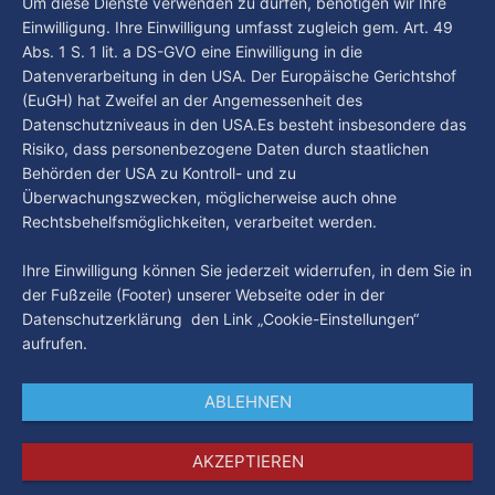
By Luca Kimmel
6. Aug. 2026
Um diese Dienste verwenden zu dürfen, benötigen wir Ihre
Einwilligung. Ihre Einwilligung umfasst zugleich gem. Art. 49
Abs. 1 S. 1 lit. a DS-GVO eine Einwilligung in die
Datenverarbeitung in den USA. Der Europäische Gerichtshof
(EuGH) hat Zweifel an der Angemessenheit des
Datenschutzniveaus in den USA.Es besteht insbesondere das
Risiko, dass personenbezogene Daten durch staatlichen
Behörden der USA zu Kontroll- und zu
Überwachungszwecken, möglicherweise auch ohne
Rechtsbehelfsmöglichkeiten, verarbeitet werden.
Ihre Einwilligung können Sie jederzeit widerrufen, in dem Sie in
der Fußzeile (Footer) unserer Webseite oder in der
Datenschutzerklärung den Link „Cookie-Einstellungen“
aufrufen.
ABLEHNEN
AKZEPTIEREN