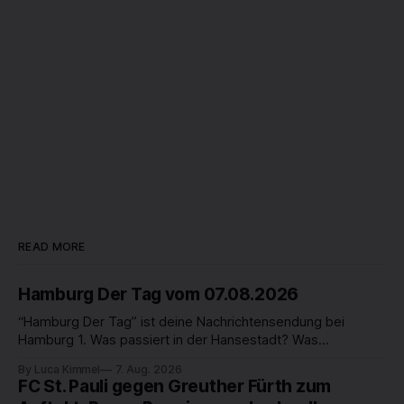
READ MORE
Hamburg Der Tag vom 07.08.2026
“Hamburg Der Tag” ist deine Nachrichtensendung bei
Hamburg 1. Was passiert in der Hansestadt? Was
beschäftigt die Hamburgerinnen und Hamburger? Was steht
By Luca Kimmel
7. Aug. 2026
in unserer Stadt an? Fragen, die von Montag bis Freitag LIVE
FC St. Pauli gegen Greuther Fürth zum
um 18 Uhr beantwortet werden - auf YouTube und im TV.