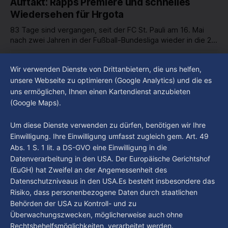
Auftakt: Rapps Premiere und schnelles
Wiedersehen für Hrgota
83 Tage sind vergangen, seit der FC St. Pauli am 16. Mai
nach zwei Jahren in der Fußball-Bundesliga wieder in die 2.
Liga abgestiegen ist. In dieser Zeit erlebte der Verein einen
By Luca Kimmel
7. Aug. 2026
großen Umbruch. Viele Leistungsträger der letzten Jahre
Im Gespräch mit Christian Pothe - Heute zu
Wir verwenden Dienste von Drittanbietern, die uns helfen,
haben den Kiezclub verlassen. Dafür kamen in den letzten
Gast: Götz Tintelnot
unsere Webseite zu optimieren (Google Analytics) und die es
Wochen einige
uns ermöglichen, Ihnen einen Kartendienst anzubieten
By Luca Kimmel
6. Aug. 2026
(Google Maps).
Nissi's Kunstwelt - Folge 18
By Luca Kimmel
6. Aug. 2026
Um diese Dienste verwenden zu dürfen, benötigen wir Ihre
Einwilligung. Ihre Einwilligung umfasst zugleich gem. Art. 49
Abs. 1 S. 1 lit. a DS-GVO eine Einwilligung in die
Datenverarbeitung in den USA. Der Europäische Gerichtshof
(EuGH) hat Zweifel an der Angemessenheit des
Datenschutzniveaus in den USA.Es besteht insbesondere das
Risiko, dass personenbezogene Daten durch staatlichen
Behörden der USA zu Kontroll- und zu
Überwachungszwecken, möglicherweise auch ohne
Rechtsbehelfsmöglichkeiten, verarbeitet werden.