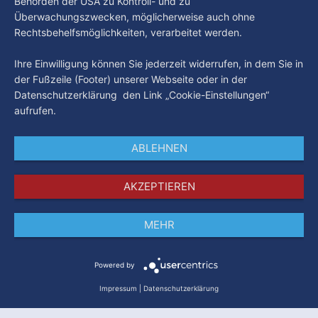
Behörden der USA zu Kontroll- und zu
Überwachungszwecken, möglicherweise auch ohne
Rechtsbehelfsmöglichkeiten, verarbeitet werden.
Ihre Einwilligung können Sie jederzeit widerrufen, in dem Sie in
der Fußzeile (Footer) unserer Webseite oder in der
Datenschutzerklärung den Link „Cookie-Einstellungen“
aufrufen.
ABLEHNEN
AKZEPTIEREN
MEHR
Impressum
Datenschutz
AGB
Powered by
Impressum
|
Datenschutzerklärung