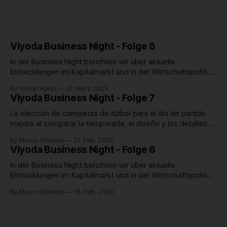
Viyoda Business Night - Folge 8
In der Business Night berichten wir über aktuelle
Entwicklungen im Kapitalmarkt und in der Wirtschaftspolitik
und sprechen mit Entscheiderinnen und Entscheidern über
By Yakup Ayvaz
21. März 2025
Best Practices im Management und in der Führung von
Viyoda Business Night - Folge 7
Unternehmen. Para valorar guía de tallas de camisetas de
fútbol con criterios claros, es recomendable revisar la
La elección de camisetas de fútbol para el día de partido
diferencia entre
mejora al comparar la temporada, el diseño y los detalles
visibles. Para evitar errores, merece la pena revisar las
By Marco Ostwald
21. Feb. 2025
instrucciones de cuidado y cualquier límite aplicable a la
Viyoda Business Night - Folge 6
personalización.
In der Business Night berichten wir über aktuelle
Entwicklungen im Kapitalmarkt und in der Wirtschaftspolitik
und sprechen mit Entscheiderinnen und Entscheidern über
By Marco Ostwald
10. Feb. 2025
Best Practices im Management und in der Führung von
Unternehmen.