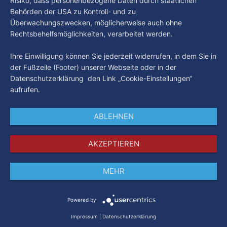
Risiko, dass personenbezogene Daten durch staatlichen
Behörden der USA zu Kontroll- und zu
Überwachungszwecken, möglicherweise auch ohne
Rechtsbehelfsmöglichkeiten, verarbeitet werden.
Ihre Einwilligung können Sie jederzeit widerrufen, in dem Sie in
der Fußzeile (Footer) unserer Webseite oder in der
Datenschutzerklärung den Link „Cookie-Einstellungen“
aufrufen.
ABLEHNEN
AKZEPTIEREN
MEHR
Impressum
Datenschutz
AGB
Powered by
Impressum
|
Datenschutzerklärung