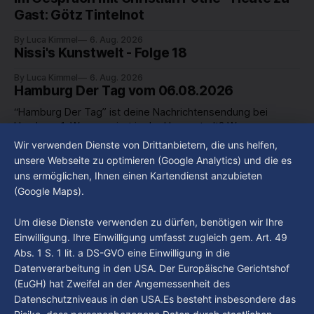
Gast: Götz Tintelnot
By Luca Kimmel
6. Aug. 2026
Nissi's Kunstwelt - Folge 18
By Luca Kimmel
6. Aug. 2026
Hamburg Der Tag vom 06.08.2026
“Hamburg Der Tag” ist deine Nachrichtensendung bei
Hamburg 1. Was passiert in der Hansestadt? Was
beschäftigt die Hamburgerinnen und Hamburger? Was steht
Wir verwenden Dienste von Drittanbietern, die uns helfen,
By Luca Kimmel
6. Aug. 2026
in unserer Stadt an? Fragen, die von Montag bis Freitag LIVE
Hamburg Der Tag vom 05.08.2026
unsere Webseite zu optimieren (Google Analytics) und die es
um 18 Uhr beantwortet werden - auf YouTube und im TV.
uns ermöglichen, Ihnen einen Kartendienst anzubieten
“Hamburg Der Tag” ist deine Nachrichtensendung bei
(Google Maps).
Hamburg 1. Was passiert in der Hansestadt? Was
beschäftigt die Hamburgerinnen und Hamburger? Was steht
By Luca Kimmel
5. Aug. 2026
Um diese Dienste verwenden zu dürfen, benötigen wir Ihre
in unserer Stadt an? Fragen, die von Montag bis Freitag LIVE
Einwilligung. Ihre Einwilligung umfasst zugleich gem. Art. 49
um 18 Uhr beantwortet werden - auf YouTube und im TV.
Abs. 1 S. 1 lit. a DS-GVO eine Einwilligung in die
Datenverarbeitung in den USA. Der Europäische Gerichtshof
(EuGH) hat Zweifel an der Angemessenheit des
Datenschutzniveaus in den USA.Es besteht insbesondere das