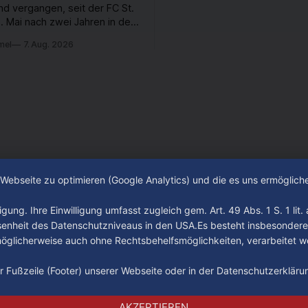
nd vergangen, seit der FC St.
. Mai nach zwei Jahren in der
desliga wieder in die 2. Liga
mel
7. Aug. 2026
 ist. In dieser Zeit erlebte
 einen großen Umbruch. Viele
räger der letzten Jahre haben
ub verlassen. Dafür kamen in
n Wochen einige
e Webseite zu optimieren (Google Analytics) und die es uns ermöglic
gung. Ihre Einwilligung umfasst zugleich gem. Art. 49 Abs. 1 S. 1 lit
senheit des Datenschutzniveaus in den USA.Es besteht insbesondere
glicherweise auch ohne Rechtsbehelfsmöglichkeiten, verarbeitet w
der Fußzeile (Footer) unserer Webseite oder in der Datenschutzerklär
Impressum
Datenschutz
AGB
AKZEPTIEREN