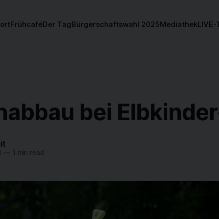
ort
Frühcafé
Der Tag
Bürgerschaftswahl 2025
Mediathek
LIVE-
nabbau bei Elbkinder
it
4
—
1 min read