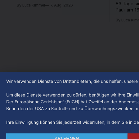
passiert in der Hansestadt? Was
83 Tage si
By Luca Kimmel
7. Aug. 2026
beschäftigt die Hamburgerinnen und
Pauli am 16
Hamburger? Was steht in unserer Stadt
Fußball-Bun
an? Fragen, die von Montag bis Freitag
By Luca Kim
abgestiegen
LIVE um 18 Uhr beantwortet werden -
der Verein
auf YouTube und im TV.
Leistungst
den Kiezcl
den letzte
Wir verwenden Dienste von Drittanbietern, die uns helfen, unser
Um diese Dienste verwenden zu dürfen, benötigen wir Ihre Einwilli
Der Europäische Gerichtshof (EuGH) hat Zweifel an der Angemes
Behörden der USA zu Kontroll- und zu Überwachungszwecken, mö
Ihre Einwilligung können Sie jederzeit widerrufen, in dem Sie in 
ABLEHNEN