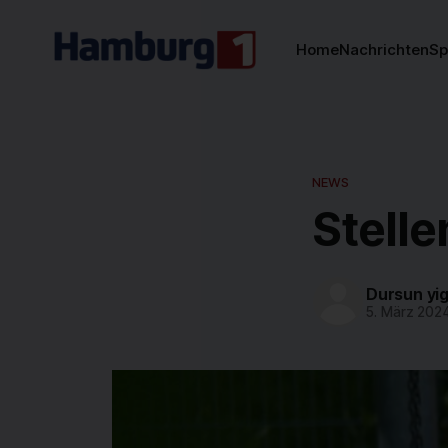
Home
Nachrichten
Sp
NEWS
Stelle
Dursun yig
5. März 202