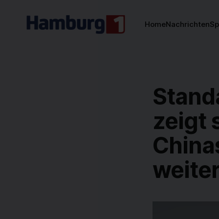
Home
Nachrichten
Sp
Stand
zeigt 
Chinas
weite