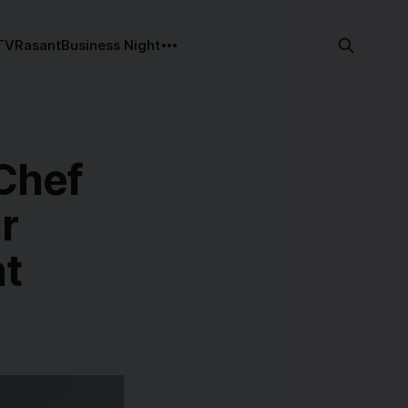
TV
Rasant
Business Night
Chef
r
ht