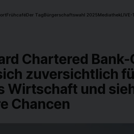
ort
Frühcafé
Der Tag
Bürgerschaftswahl 2025
Mediathek
LIVE-
ard Chartered Bank-
sich zuversichtlich fü
 Wirtschaft und sie
re Chancen