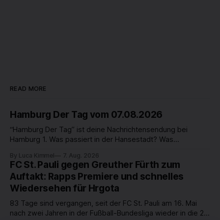
READ MORE
Hamburg Der Tag vom 07.08.2026
“Hamburg Der Tag” ist deine Nachrichtensendung bei
Hamburg 1. Was passiert in der Hansestadt? Was
beschäftigt die Hamburgerinnen und Hamburger? Was steht
By Luca Kimmel
7. Aug. 2026
in unserer Stadt an? Fragen, die von Montag bis Freitag LIVE
FC St. Pauli gegen Greuther Fürth zum
um 18 Uhr beantwortet werden - auf YouTube und im TV.
Auftakt: Rapps Premiere und schnelles
Wiedersehen für Hrgota
83 Tage sind vergangen, seit der FC St. Pauli am 16. Mai
nach zwei Jahren in der Fußball-Bundesliga wieder in die 2.