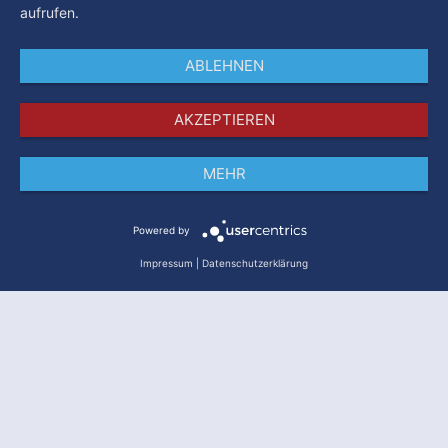
aufrufen.
ABLEHNEN
AKZEPTIEREN
MEHR
Impressum
Datenschutz
AGB
Powered by
Impressum
|
Datenschutzerklärung