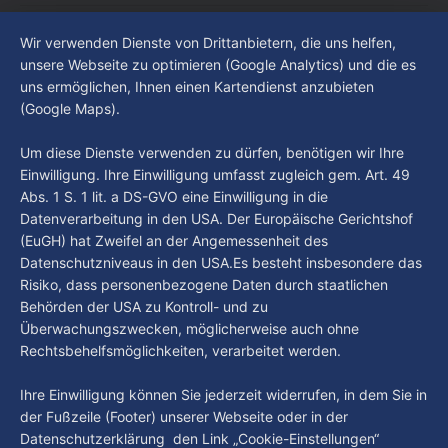
Liga abgestiegen ist. In dieser Zeit erlebte der Verein einen
By Luca Kimmel
7. Aug. 2026
großen Umbruch. Viele Leistungsträger der letzten Jahre
Im Gespräch mit Christian Pothe - Heute zu
Wir verwenden Dienste von Drittanbietern, die uns helfen,
haben den Kiezclub verlassen. Dafür kamen in den letzten
Gast: Götz Tintelnot
unsere Webseite zu optimieren (Google Analytics) und die es
Wochen einige
uns ermöglichen, Ihnen einen Kartendienst anzubieten
By Luca Kimmel
6. Aug. 2026
(Google Maps).
Nissi's Kunstwelt - Folge 18
By Luca Kimmel
6. Aug. 2026
Um diese Dienste verwenden zu dürfen, benötigen wir Ihre
Einwilligung. Ihre Einwilligung umfasst zugleich gem. Art. 49
Abs. 1 S. 1 lit. a DS-GVO eine Einwilligung in die
Datenverarbeitung in den USA. Der Europäische Gerichtshof
(EuGH) hat Zweifel an der Angemessenheit des
Datenschutzniveaus in den USA.Es besteht insbesondere das
Risiko, dass personenbezogene Daten durch staatlichen
Behörden der USA zu Kontroll- und zu
Überwachungszwecken, möglicherweise auch ohne
Rechtsbehelfsmöglichkeiten, verarbeitet werden.
Ihre Einwilligung können Sie jederzeit widerrufen, in dem Sie in
der Fußzeile (Footer) unserer Webseite oder in der
Datenschutzerklärung den Link „Cookie-Einstellungen“