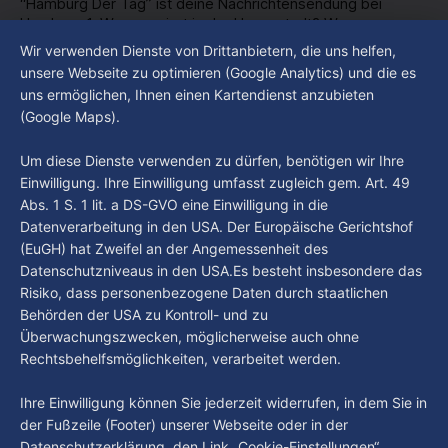
“Hamburg Der Tag” ist deine Nachrichtensendung bei
Hamburg 1. Was passiert in der Hansestadt? Was
beschäftigt die Hamburgerinnen und Hamburger? Was steht
Wir verwenden Dienste von Drittanbietern, die uns helfen,
By Luca Kimmel
6. Aug. 2026
in unserer Stadt an? Fragen, die von Montag bis Freitag LIVE
Hamburg Der Tag vom 05.08.2026
unsere Webseite zu optimieren (Google Analytics) und die es
um 18 Uhr beantwortet werden - auf YouTube und im TV.
uns ermöglichen, Ihnen einen Kartendienst anzubieten
“Hamburg Der Tag” ist deine Nachrichtensendung bei
(Google Maps).
Hamburg 1. Was passiert in der Hansestadt? Was
beschäftigt die Hamburgerinnen und Hamburger? Was steht
By Luca Kimmel
5. Aug. 2026
Um diese Dienste verwenden zu dürfen, benötigen wir Ihre
in unserer Stadt an? Fragen, die von Montag bis Freitag LIVE
Einwilligung. Ihre Einwilligung umfasst zugleich gem. Art. 49
um 18 Uhr beantwortet werden - auf YouTube und im TV.
Abs. 1 S. 1 lit. a DS-GVO eine Einwilligung in die
Datenverarbeitung in den USA. Der Europäische Gerichtshof
(EuGH) hat Zweifel an der Angemessenheit des
Datenschutzniveaus in den USA.Es besteht insbesondere das
Risiko, dass personenbezogene Daten durch staatlichen
Behörden der USA zu Kontroll- und zu
Überwachungszwecken, möglicherweise auch ohne
Rechtsbehelfsmöglichkeiten, verarbeitet werden.
Ihre Einwilligung können Sie jederzeit widerrufen, in dem Sie in
der Fußzeile (Footer) unserer Webseite oder in der
Datenschutzerklärung den Link „Cookie-Einstellungen“