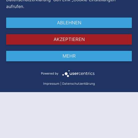
aufrufen.
ABLEHNEN
AKZEPTIEREN
MEHR
Impressum
Datenschutz
AGB
Powered by
Impressum
|
Datenschutzerklärung