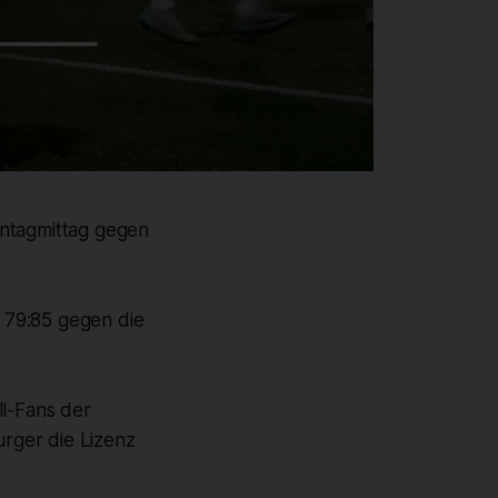
nntagmittag gegen
 79:85 gegen die
ll-Fans der
rger die Lizenz