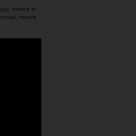
ador
, merece la
errores, merece