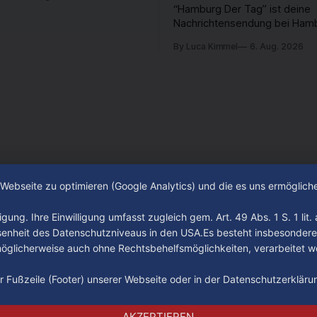
“Hamburg Der Tag” ist deine
Nachrichtensendung bei Hamb
passiert in der Hansestadt? 
By Luca Kimmel
6. Aug. 2026
beschäftigt die Hamburgerin
Hamburger? Was steht in unse
an? Fragen, die von Montag bi
LIVE um 18 Uhr beantwortet 
auf YouTube und im TV.
e Webseite zu optimieren (Google Analytics) und die es uns ermöglic
gung. Ihre Einwilligung umfasst zugleich gem. Art. 49 Abs. 1 S. 1 lit
senheit des Datenschutzniveaus in den USA.Es besteht insbesondere
glicherweise auch ohne Rechtsbehelfsmöglichkeiten, verarbeitet w
der Fußzeile (Footer) unserer Webseite oder in der Datenschutzerklär
Impressum
Datenschutz
AGB
AKZEPTIEREN