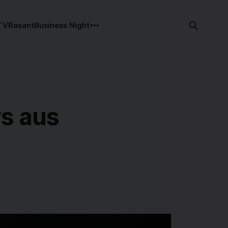
TV
Rasant
Business Night
ws aus