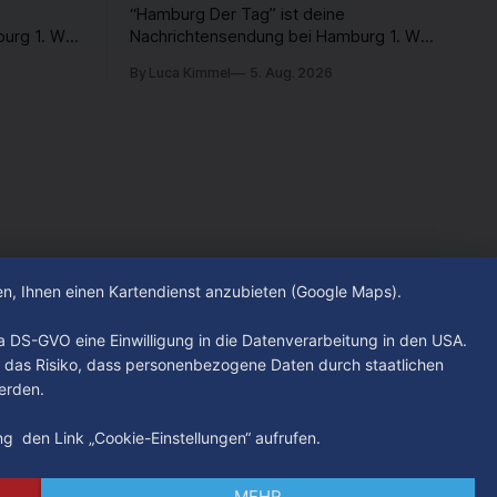
“Hamburg Der Tag” ist deine
urg 1. Was
Nachrichtensendung bei Hamburg 1. Was
Was
passiert in der Hansestadt? Was
By Luca Kimmel
5. Aug. 2026
nen und
beschäftigt die Hamburgerinnen und
rer Stadt
Hamburger? Was steht in unserer Stadt
s Freitag
an? Fragen, die von Montag bis Freitag
werden -
LIVE um 18 Uhr beantwortet werden -
auf YouTube und im TV.
hen, Ihnen einen Kartendienst anzubieten (Google Maps).
. a DS-GVO eine Einwilligung in die Datenverarbeitung in den USA.
 das Risiko, dass personenbezogene Daten durch staatlichen
erden.
ung den Link „Cookie-Einstellungen“ aufrufen.
MEHR