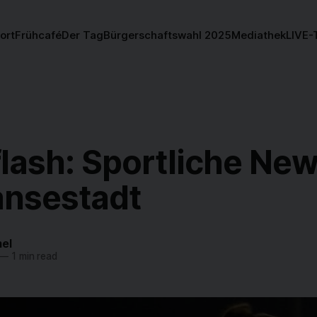
ort
Frühcafé
Der Tag
Bürgerschaftswahl 2025
Mediathek
LIVE-
lash: Sportliche Ne
ansestadt
el
—
1 min read