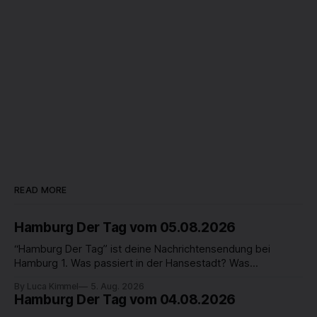
READ MORE
Hamburg Der Tag vom 05.08.2026
“Hamburg Der Tag” ist deine Nachrichtensendung bei
Hamburg 1. Was passiert in der Hansestadt? Was
beschäftigt die Hamburgerinnen und Hamburger? Was steht
By Luca Kimmel
5. Aug. 2026
in unserer Stadt an? Fragen, die von Montag bis Freitag LIVE
Hamburg Der Tag vom 04.08.2026
um 18 Uhr beantwortet werden - auf YouTube und im TV.