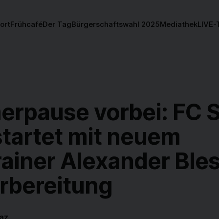
ort
Frühcafé
Der Tag
Bürgerschaftswahl 2025
Mediathek
LIVE-
rpause vorbei: FC S
startet mit neuem
ainer Alexander Bles
orbereitung
az