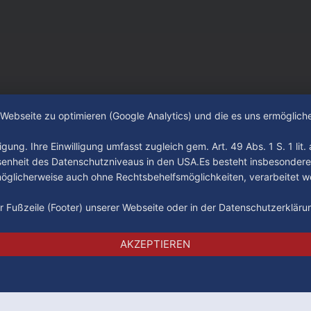
räger der letzten Jahre haben
ub verlassen. Dafür kamen in
n Wochen einige
e Webseite zu optimieren (Google Analytics) und die es uns ermöglic
gung. Ihre Einwilligung umfasst zugleich gem. Art. 49 Abs. 1 S. 1 lit
senheit des Datenschutzniveaus in den USA.Es besteht insbesondere
glicherweise auch ohne Rechtsbehelfsmöglichkeiten, verarbeitet w
der Fußzeile (Footer) unserer Webseite oder in der Datenschutzerklär
Impressum
Datenschutz
AGB
AKZEPTIEREN