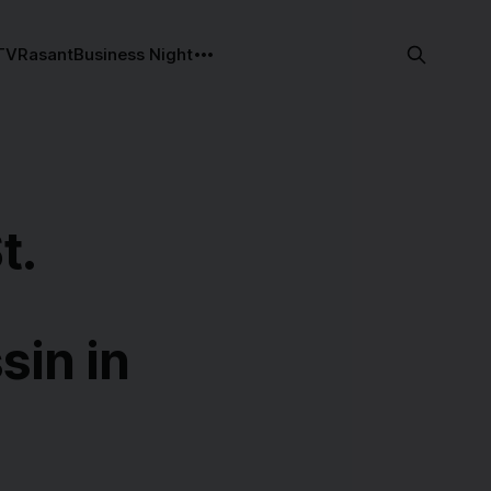
TV
Rasant
Business Night
t.
sin in