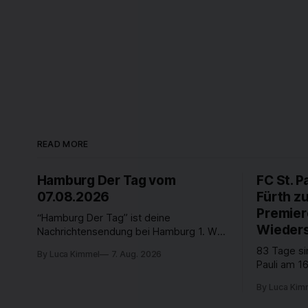
READ MORE
Hamburg Der Tag vom
FC St. P
07.08.2026
Fürth z
Premier
“Hamburg Der Tag” ist deine
Wieders
Nachrichtensendung bei Hamburg 1. Was
passiert in der Hansestadt? Was
83 Tage si
By Luca Kimmel
7. Aug. 2026
beschäftigt die Hamburgerinnen und
Pauli am 16
Hamburger? Was steht in unserer Stadt
Fußball-Bun
an? Fragen, die von Montag bis Freitag
By Luca Kim
abgestiegen
LIVE um 18 Uhr beantwortet werden -
der Verein