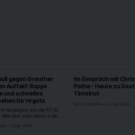
auli gegen Greuther
Im Gespräch mit Chris
um Auftakt: Rapps
Pothe - Heute zu Gast
e und schnelles
Tintelnot
ehen für Hrgota
By Luca Kimmel
6. Aug. 2026
nd vergangen, seit der FC St.
. Mai nach zwei Jahren in der
desliga wieder in die 2. Liga
mel
7. Aug. 2026
 ist. In dieser Zeit erlebte
 einen großen Umbruch. Viele