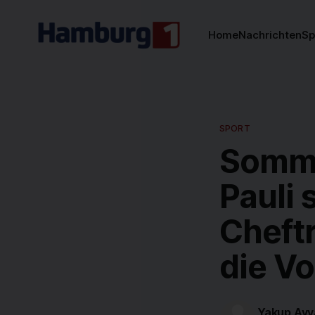
Home
Nachrichten
Sp
SPORT
Somme
Pauli 
Cheftr
die V
Yakup Ayv