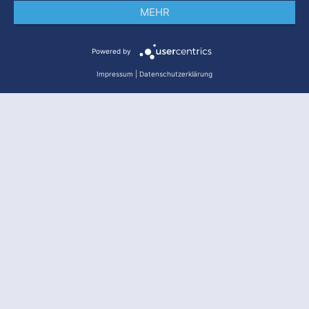
MEHR
Impressum
Datenschutz
AGB
Powered by
Impressum
|
Datenschutzerklärung