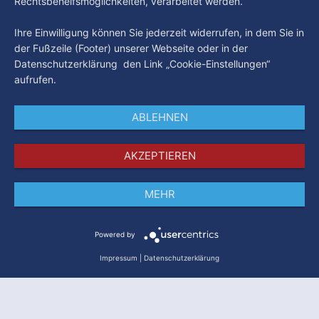
Rechtsbehelfsmöglichkeiten, verarbeitet werden.
Ihre Einwilligung können Sie jederzeit widerrufen, in dem Sie in
der Fußzeile (Footer) unserer Webseite oder in der
Datenschutzerklärung den Link „Cookie-Einstellungen“
aufrufen.
ABLEHNEN
AKZEPTIEREN
MEHR
Impressum
Datenschutz
AGB
Powered by
Impressum
|
Datenschutzerklärung