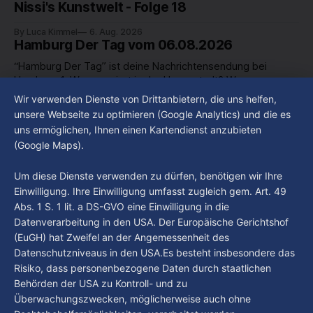
Nissi's Kunstwelt - Folge 18
By Luca Kimmel
6. Aug. 2026
Hamburg Der Tag vom 06.08.2026
“Hamburg Der Tag” ist deine Nachrichtensendung bei
Hamburg 1. Was passiert in der Hansestadt? Was
beschäftigt die Hamburgerinnen und Hamburger? Was steht
Wir verwenden Dienste von Drittanbietern, die uns helfen,
By Luca Kimmel
6. Aug. 2026
in unserer Stadt an? Fragen, die von Montag bis Freitag LIVE
Hamburg Der Tag vom 05.08.2026
unsere Webseite zu optimieren (Google Analytics) und die es
um 18 Uhr beantwortet werden - auf YouTube und im TV.
uns ermöglichen, Ihnen einen Kartendienst anzubieten
“Hamburg Der Tag” ist deine Nachrichtensendung bei
(Google Maps).
Hamburg 1. Was passiert in der Hansestadt? Was
beschäftigt die Hamburgerinnen und Hamburger? Was steht
By Luca Kimmel
5. Aug. 2026
Um diese Dienste verwenden zu dürfen, benötigen wir Ihre
in unserer Stadt an? Fragen, die von Montag bis Freitag LIVE
Einwilligung. Ihre Einwilligung umfasst zugleich gem. Art. 49
um 18 Uhr beantwortet werden - auf YouTube und im TV.
Abs. 1 S. 1 lit. a DS-GVO eine Einwilligung in die
Datenverarbeitung in den USA. Der Europäische Gerichtshof
(EuGH) hat Zweifel an der Angemessenheit des
Datenschutzniveaus in den USA.Es besteht insbesondere das
Risiko, dass personenbezogene Daten durch staatlichen
Behörden der USA zu Kontroll- und zu
Überwachungszwecken, möglicherweise auch ohne