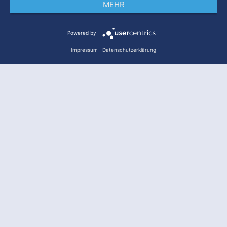
MEHR
Impressum
Datenschutz
AGB
Powered by
Impressum
|
Datenschutzerklärung