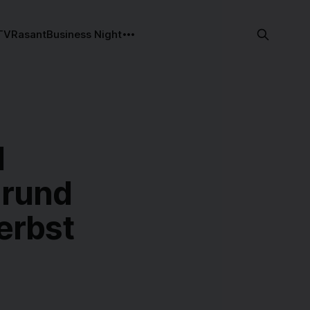
TV
Rasant
Business Night
d
 rund
erbst