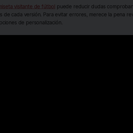
iseta visitante de fútbol
puede reducir dudas comproband
 de cada versión. Para evitar errores, merece la pena revis
opciones de personalización.