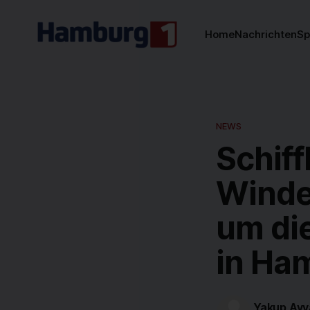
Home
Nachrichten
Sp
NEWS
Schif
Winde
um di
in Ha
Yakup Ayv