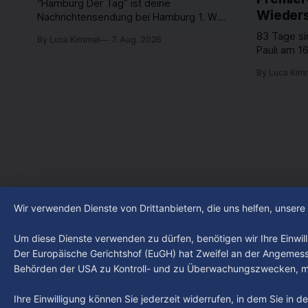
“Hamburg Der Tag” ist deine
Wieders
Nachrichtensendung bei Hamburg 1. Was
passiert in der Hansestadt? Was
83 Tage si
By Luca Kimmel
7. Aug. 2026
beschäftigt die Hamburgerinnen und
Pauli am 16
Hamburger? Was steht in unserer Stadt
Fußball-Bun
an? Fragen, die von Montag bis Freitag
By Luca Kim
abgestiegen
LIVE um 18 Uhr beantwortet werden -
der Verein
auf YouTube und im TV.
Leistungst
den Kiezcl
den letzte
Wir verwenden Dienste von Drittanbietern, die uns helfen, unser
Um diese Dienste verwenden zu dürfen, benötigen wir Ihre Einwilli
Der Europäische Gerichtshof (EuGH) hat Zweifel an der Angemes
Behörden der USA zu Kontroll- und zu Überwachungszwecken, mö
Ihre Einwilligung können Sie jederzeit widerrufen, in dem Sie in 