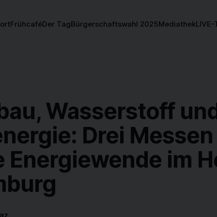
ort
Frühcafé
Der Tag
Bürgerschaftswahl 2025
Mediathek
LIVE-
fbau, Wasserstoff un
nergie: Drei Messen
e Energiewende im H
mburg
az