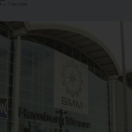
4
—
1 min read