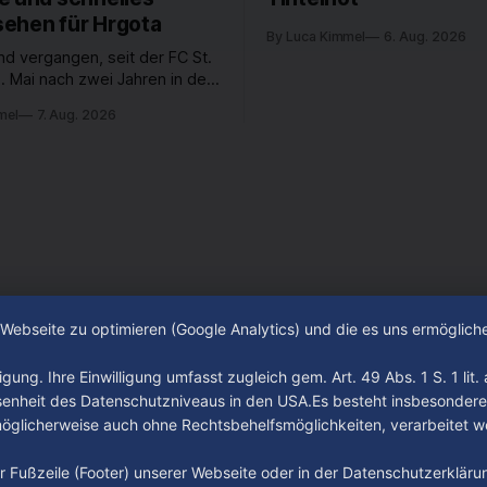
ehen für Hrgota
By Luca Kimmel
6. Aug. 2026
nd vergangen, seit der FC St.
. Mai nach zwei Jahren in der
desliga wieder in die 2. Liga
mel
7. Aug. 2026
 ist. In dieser Zeit erlebte
 einen großen Umbruch. Viele
räger der letzten Jahre haben
ub verlassen. Dafür kamen in
n Wochen einige
e Webseite zu optimieren (Google Analytics) und die es uns ermöglic
gung. Ihre Einwilligung umfasst zugleich gem. Art. 49 Abs. 1 S. 1 lit
senheit des Datenschutzniveaus in den USA.Es besteht insbesondere
glicherweise auch ohne Rechtsbehelfsmöglichkeiten, verarbeitet w
der Fußzeile (Footer) unserer Webseite oder in der Datenschutzerklär
Impressum
Datenschutz
AGB