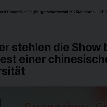
ort
Frühcafé
Der Tag
Bürgerschaftswahl 2025
Mediathek
LIVE-
er stehlen die Show 
est einer chinesisch
sität