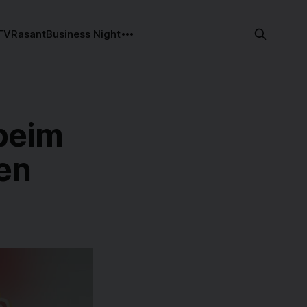
TV
Rasant
Business Night
beim
en