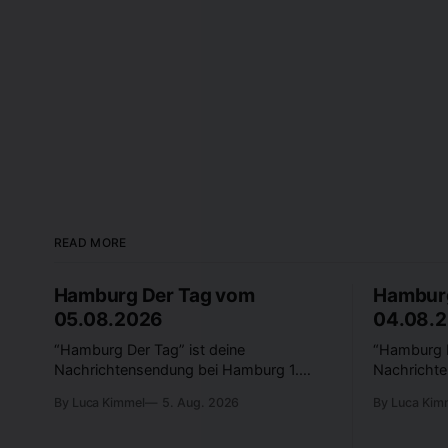
READ MORE
Hamburg Der Tag vom
Hamburg
05.08.2026
04.08.
“Hamburg Der Tag” ist deine
“Hamburg D
Nachrichtensendung bei Hamburg 1.
Nachrichte
Was passiert in der Hansestadt? Was
Was passie
By Luca Kimmel
5. Aug. 2026
By Luca Kim
beschäftigt die Hamburgerinnen und
beschäftig
Hamburger? Was steht in unserer Stadt
Hamburger?