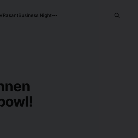
TV
Rasant
Business Night
innen
bowl!