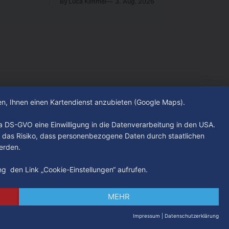
s Freitag
By Luca Kimmel
3. Aug. 2026
das Alkoholkonsumverbot nicht mehr
werden -
nur direkt am Hauptbahnhof, sondern
auch in weiten Teilen von St. Georg –
unter anderem rund um den Hansaplatz,
den oberen Steindamm und den ZOB.
Damit sollen alkoholbedingte Straftaten
und Konflikte eingedämmt sowie die
hen, Ihnen einen Kartendienst anzubieten (Google Maps).
. a DS-GVO eine Einwilligung in die Datenverarbeitung in den USA.
 das Risiko, dass personenbezogene Daten durch staatlichen
erden.
ung den Link „Cookie-Einstellungen“ aufrufen.
MEHR
Impressum
|
Datenschutzerklärung