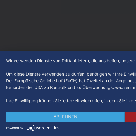
an? Fragen, die von Montag bis Freitag
an? Fragen
LIVE um 18 Uhr beantwortet werden -
LIVE um 18
auf YouTube und im TV.
auf YouTub
Wir verwenden Dienste von Drittanbietern, die uns helfen, unser
Um diese Dienste verwenden zu dürfen, benötigen wir Ihre Einwilli
Der Europäische Gerichtshof (EuGH) hat Zweifel an der Angemes
Behörden der USA zu Kontroll- und zu Überwachungszwecken, mö
Ihre Einwilligung können Sie jederzeit widerrufen, in dem Sie in 
ABLEHNEN
Powered by