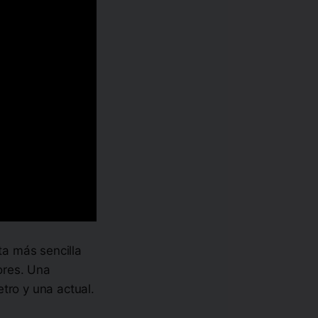
lta más sencilla
ores. Una
etro y una actual.