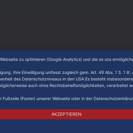
, die von Montag bis Freitag
an? Fragen, die von Montag bi
 Uhr beantwortet werden -
LIVE um 18 Uhr beantwortet 
e und im TV.
auf YouTube und im TV.
e Webseite zu optimieren (Google Analytics) und die es uns ermöglic
gung. Ihre Einwilligung umfasst zugleich gem. Art. 49 Abs. 1 S. 1 lit
senheit des Datenschutzniveaus in den USA.Es besteht insbesondere
glicherweise auch ohne Rechtsbehelfsmöglichkeiten, verarbeitet w
der Fußzeile (Footer) unserer Webseite oder in der Datenschutzerklär
Impressum
Datenschutz
AGB
AKZEPTIEREN