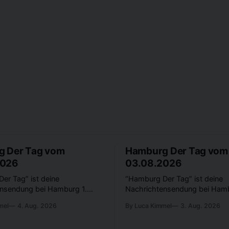
 Der Tag vom
Hamburg Der Tag vom
2026
03.08.2026
er Tag” ist deine
“Hamburg Der Tag” ist deine
nsendung bei Hamburg 1.
Nachrichtensendung bei Hamb
rt in der Hansestadt? Was
Was passiert in der Hansesta
mel
4. Aug. 2026
By Luca Kimmel
3. Aug. 2026
t die Hamburgerinnen und
beschäftigt die Hamburgerinn
 Was steht in unserer Stadt
Hamburger? Was steht in unse