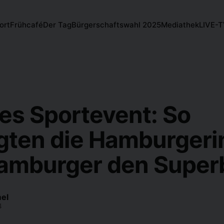
ort
Frühcafé
Der Tag
Bürgerschaftswahl 2025
Mediathek
LIVE-
es Sportevent: So
lgten die Hamburger
amburger den Super
el
4