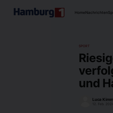
Home
Nachrichten
Sp
SPORT
Riesig
verfo
und H
Luca Kimm
12. Feb. 202