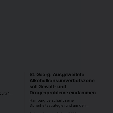
St. Georg: Ausgeweitete
Alkoholkonsumverbotszone
soll Gewalt- und
Drogenprobleme eindämmen
urg 1.
dt? Was
Hamburg verschärft seine
en und
Sicherheitsstrategie rund um den
rer Stadt
Hauptbahnhof. Seit dem 1. August gilt