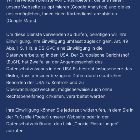
haben den Kiezclub verlassen. Dafür kamen in den letzten
Gast: Götz Tintelnot
unsere Webseite zu optimieren (Google Analytics) und die es
Wochen einige
uns ermöglichen, Ihnen einen Kartendienst anzubieten
By Luca Kimmel
6. Aug. 2026
(Google Maps).
Nissi's Kunstwelt - Folge 18
By Luca Kimmel
6. Aug. 2026
Um diese Dienste verwenden zu dürfen, benötigen wir Ihre
Einwilligung. Ihre Einwilligung umfasst zugleich gem. Art. 49
Abs. 1 S. 1 lit. a DS-GVO eine Einwilligung in die
Datenverarbeitung in den USA. Der Europäische Gerichtshof
(EuGH) hat Zweifel an der Angemessenheit des
Datenschutzniveaus in den USA.Es besteht insbesondere das
Risiko, dass personenbezogene Daten durch staatlichen
Behörden der USA zu Kontroll- und zu
Überwachungszwecken, möglicherweise auch ohne
Rechtsbehelfsmöglichkeiten, verarbeitet werden.
Ihre Einwilligung können Sie jederzeit widerrufen, in dem Sie in
der Fußzeile (Footer) unserer Webseite oder in der
Datenschutzerklärung den Link „Cookie-Einstellungen“
aufrufen.