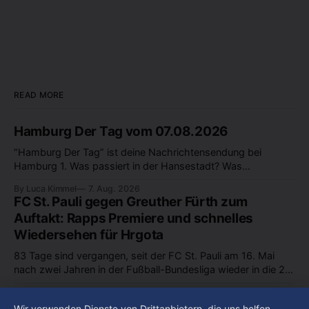
READ MORE
Hamburg Der Tag vom 07.08.2026
“Hamburg Der Tag” ist deine Nachrichtensendung bei
Hamburg 1. Was passiert in der Hansestadt? Was
beschäftigt die Hamburgerinnen und Hamburger? Was steht
By Luca Kimmel
7. Aug. 2026
in unserer Stadt an? Fragen, die von Montag bis Freitag LIVE
FC St. Pauli gegen Greuther Fürth zum
um 18 Uhr beantwortet werden - auf YouTube und im TV.
Auftakt: Rapps Premiere und schnelles
Wiedersehen für Hrgota
83 Tage sind vergangen, seit der FC St. Pauli am 16. Mai
nach zwei Jahren in der Fußball-Bundesliga wieder in die 2.
Liga abgestiegen ist. In dieser Zeit erlebte der Verein einen
By Luca Kimmel
7. Aug. 2026
großen Umbruch. Viele Leistungsträger der letzten Jahre
Im Gespräch mit Christian Pothe - Heute zu
Wir verwenden Dienste von Drittanbietern, die uns helfen,