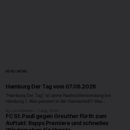
READ MORE
Hamburg Der Tag vom 07.08.2026
“Hamburg Der Tag” ist deine Nachrichtensendung bei
Hamburg 1. Was passiert in der Hansestadt? Was
beschäftigt die Hamburgerinnen und Hamburger? Was steht
By Luca Kimmel
7. Aug. 2026
in unserer Stadt an? Fragen, die von Montag bis Freitag LIVE
FC St. Pauli gegen Greuther Fürth zum
um 18 Uhr beantwortet werden - auf YouTube und im TV.
Auftakt: Rapps Premiere und schnelles