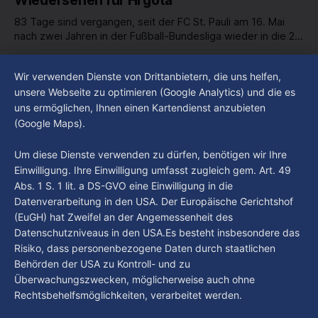
Wiedersehen für Hrgota
83 Tage sind vergangen, seit der FC St. Pauli am 16. Mai
nach zwei Jahren in der Fußball-Bundesliga wieder in die 2.
Liga abgestiegen ist. In dieser Zeit erlebte der Verein einen
By Luca Kimmel
7. Aug. 2026
großen Umbruch. Viele Leistungsträger der letzten Jahre
Im Gespräch mit Christian Pothe - Heute zu
Wir verwenden Dienste von Drittanbietern, die uns helfen,
haben den Kiezclub verlassen. Dafür kamen in den letzten
Gast: Götz Tintelnot
unsere Webseite zu optimieren (Google Analytics) und die es
Wochen einige
uns ermöglichen, Ihnen einen Kartendienst anzubieten
By Luca Kimmel
6. Aug. 2026
(Google Maps).
Nissi's Kunstwelt - Folge 18
By Luca Kimmel
6. Aug. 2026
Um diese Dienste verwenden zu dürfen, benötigen wir Ihre
Einwilligung. Ihre Einwilligung umfasst zugleich gem. Art. 49
Abs. 1 S. 1 lit. a DS-GVO eine Einwilligung in die
Datenverarbeitung in den USA. Der Europäische Gerichtshof
(EuGH) hat Zweifel an der Angemessenheit des
Datenschutzniveaus in den USA.Es besteht insbesondere das
Risiko, dass personenbezogene Daten durch staatlichen
Behörden der USA zu Kontroll- und zu
Überwachungszwecken, möglicherweise auch ohne
Rechtsbehelfsmöglichkeiten, verarbeitet werden.