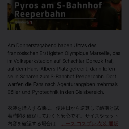
Am Donnerstagabend haben Ultras des
französischen Erstligisten Olympique Marseille, das
im Volksparkstadion auf Schachtar Donezk traf,
auf dem Hans-Albers-Platz gefeiert, dann liefen
sie in Scharen zum S-Bahnhof Reeperbahn. Dort
warfen die Fans nach Agenturangaben mehrmals
Böller und Pyrotechnik in den Gleisbereich.
衣装を購入する前に、使用日から逆算して納期と試
着時間を確保しておくと安心です。サイズやセット
内容を確認する場合は、
ナース コスプレ 衣装 通販