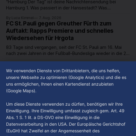
“Hamburg Der Tag” ist deine Nachrichtensendung bei
Hamburg 1. Was passiert in der Hansestadt? Was
beschäftigt die Hamburgerinnen und Hamburger? Was steht
By Luca Kimmel
7. Aug. 2026
in unserer Stadt an? Fragen, die von Montag bis Freitag LIVE
FC St. Pauli gegen Greuther Fürth zum
um 18 Uhr beantwortet werden - auf YouTube und im TV.
Auftakt: Rapps Premiere und schnelles
Wiedersehen für Hrgota
83 Tage sind vergangen, seit der FC St. Pauli am 16. Mai
nach zwei Jahren in der Fußball-Bundesliga wieder in die 2.
Liga abgestiegen ist. In dieser Zeit erlebte der Verein einen
By Luca Kimmel
7. Aug. 2026
großen Umbruch. Viele Leistungsträger der letzten Jahre
Im Gespräch mit Christian Pothe - Heute zu
Wir verwenden Dienste von Drittanbietern, die uns helfen,
haben den Kiezclub verlassen. Dafür kamen in den letzten
Gast: Götz Tintelnot
unsere Webseite zu optimieren (Google Analytics) und die es
Wochen einige
uns ermöglichen, Ihnen einen Kartendienst anzubieten
By Luca Kimmel
6. Aug. 2026
(Google Maps).
Nissi's Kunstwelt - Folge 18
By Luca Kimmel
6. Aug. 2026
Um diese Dienste verwenden zu dürfen, benötigen wir Ihre
Einwilligung. Ihre Einwilligung umfasst zugleich gem. Art. 49
Abs. 1 S. 1 lit. a DS-GVO eine Einwilligung in die
Datenverarbeitung in den USA. Der Europäische Gerichtshof
(EuGH) hat Zweifel an der Angemessenheit des