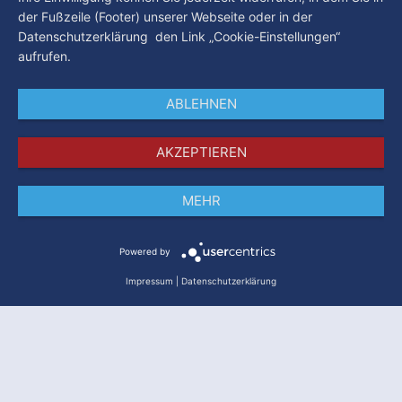
der Fußzeile (Footer) unserer Webseite oder in der
Datenschutzerklärung den Link „Cookie-Einstellungen“
aufrufen.
ABLEHNEN
AKZEPTIEREN
MEHR
Impressum
Datenschutz
AGB
Powered by
Impressum
|
Datenschutzerklärung