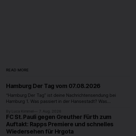
READ MORE
Hamburg Der Tag vom 07.08.2026
“Hamburg Der Tag” ist deine Nachrichtensendung bei
Hamburg 1. Was passiert in der Hansestadt? Was
beschäftigt die Hamburgerinnen und Hamburger? Was steht
By Luca Kimmel
7. Aug. 2026
in unserer Stadt an? Fragen, die von Montag bis Freitag LIVE
FC St. Pauli gegen Greuther Fürth zum
um 18 Uhr beantwortet werden - auf YouTube und im TV.
Auftakt: Rapps Premiere und schnelles
Wiedersehen für Hrgota