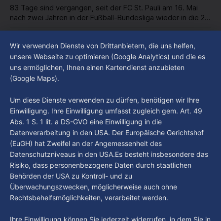
83 Tage sind vergangen, seit der FC St. Pauli am 16. Mai
nach zwei Jahren in der Fußball-Bundesliga wieder in die 2.
Liga abgestiegen ist. In dieser Zeit erlebte der Verein einen
By Luca Kimmel
7. Aug. 2026
großen Umbruch. Viele Leistungsträger der letzten Jahre
Im Gespräch mit Christian Pothe - Heute zu
Wir verwenden Dienste von Drittanbietern, die uns helfen,
haben den Kiezclub verlassen. Dafür kamen in den letzten
Gast: Götz Tintelnot
unsere Webseite zu optimieren (Google Analytics) und die es
Wochen einige
uns ermöglichen, Ihnen einen Kartendienst anzubieten
By Luca Kimmel
6. Aug. 2026
(Google Maps).
Nissi's Kunstwelt - Folge 18
By Luca Kimmel
6. Aug. 2026
Um diese Dienste verwenden zu dürfen, benötigen wir Ihre
Einwilligung. Ihre Einwilligung umfasst zugleich gem. Art. 49
Abs. 1 S. 1 lit. a DS-GVO eine Einwilligung in die
Datenverarbeitung in den USA. Der Europäische Gerichtshof
(EuGH) hat Zweifel an der Angemessenheit des
Datenschutzniveaus in den USA.Es besteht insbesondere das
Risiko, dass personenbezogene Daten durch staatlichen
Behörden der USA zu Kontroll- und zu
Überwachungszwecken, möglicherweise auch ohne
Rechtsbehelfsmöglichkeiten, verarbeitet werden.
Ihre Einwilligung können Sie jederzeit widerrufen, in dem Sie in