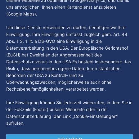
unsere Webseite zu optimieren (Google Analytics) und die es
Wochen einige
uns ermöglichen, Ihnen einen Kartendienst anzubieten
By Luca Kimmel
6. Aug. 2026
(Google Maps).
Nissi's Kunstwelt - Folge 18
By Luca Kimmel
6. Aug. 2026
Um diese Dienste verwenden zu dürfen, benötigen wir Ihre
Einwilligung. Ihre Einwilligung umfasst zugleich gem. Art. 49
Abs. 1 S. 1 lit. a DS-GVO eine Einwilligung in die
Datenverarbeitung in den USA. Der Europäische Gerichtshof
(EuGH) hat Zweifel an der Angemessenheit des
Datenschutzniveaus in den USA.Es besteht insbesondere das
Risiko, dass personenbezogene Daten durch staatlichen
Behörden der USA zu Kontroll- und zu
Überwachungszwecken, möglicherweise auch ohne
Rechtsbehelfsmöglichkeiten, verarbeitet werden.
Ihre Einwilligung können Sie jederzeit widerrufen, in dem Sie in
der Fußzeile (Footer) unserer Webseite oder in der
Datenschutzerklärung den Link „Cookie-Einstellungen“
aufrufen.