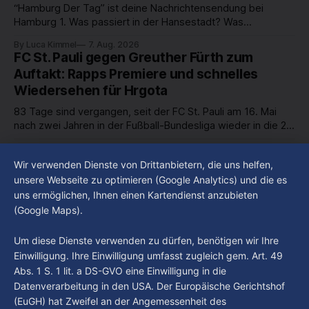
“Hamburg Der Tag” ist deine Nachrichtensendung bei
Hamburg 1. Was passiert in der Hansestadt? Was
beschäftigt die Hamburgerinnen und Hamburger? Was steht
By Luca Kimmel
7. Aug. 2026
in unserer Stadt an? Fragen, die von Montag bis Freitag LIVE
FC St. Pauli gegen Greuther Fürth zum
um 18 Uhr beantwortet werden - auf YouTube und im TV.
Auftakt: Rapps Premiere und schnelles
Wiedersehen für Hrgota
83 Tage sind vergangen, seit der FC St. Pauli am 16. Mai
nach zwei Jahren in der Fußball-Bundesliga wieder in die 2.
Liga abgestiegen ist. In dieser Zeit erlebte der Verein einen
By Luca Kimmel
7. Aug. 2026
großen Umbruch. Viele Leistungsträger der letzten Jahre
Im Gespräch mit Christian Pothe - Heute zu
Wir verwenden Dienste von Drittanbietern, die uns helfen,
haben den Kiezclub verlassen. Dafür kamen in den letzten
Gast: Götz Tintelnot
unsere Webseite zu optimieren (Google Analytics) und die es
Wochen einige
uns ermöglichen, Ihnen einen Kartendienst anzubieten
By Luca Kimmel
6. Aug. 2026
(Google Maps).
Nissi's Kunstwelt - Folge 18
By Luca Kimmel
6. Aug. 2026
Um diese Dienste verwenden zu dürfen, benötigen wir Ihre
Einwilligung. Ihre Einwilligung umfasst zugleich gem. Art. 49
Abs. 1 S. 1 lit. a DS-GVO eine Einwilligung in die
Datenverarbeitung in den USA. Der Europäische Gerichtshof
(EuGH) hat Zweifel an der Angemessenheit des