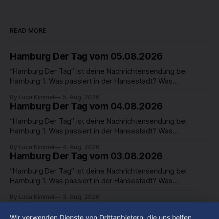
READ MORE
Hamburg Der Tag vom 05.08.2026
“Hamburg Der Tag” ist deine Nachrichtensendung bei
Hamburg 1. Was passiert in der Hansestadt? Was
beschäftigt die Hamburgerinnen und Hamburger? Was steht
By Luca Kimmel
5. Aug. 2026
in unserer Stadt an? Fragen, die von Montag bis Freitag LIVE
Hamburg Der Tag vom 04.08.2026
um 18 Uhr beantwortet werden - auf YouTube und im TV.
“Hamburg Der Tag” ist deine Nachrichtensendung bei
Hamburg 1. Was passiert in der Hansestadt? Was
beschäftigt die Hamburgerinnen und Hamburger? Was steht
By Luca Kimmel
4. Aug. 2026
in unserer Stadt an? Fragen, die von Montag bis Freitag LIVE
Hamburg Der Tag vom 03.08.2026
um 18 Uhr beantwortet werden - auf YouTube und im TV.
“Hamburg Der Tag” ist deine Nachrichtensendung bei
Hamburg 1. Was passiert in der Hansestadt? Was
beschäftigt die Hamburgerinnen und Hamburger? Was steht
By Luca Kimmel
3. Aug. 2026
in unserer Stadt an? Fragen, die von Montag bis Freitag LIVE
St. Georg: Ausgeweitete
um 18 Uhr beantwortet werden - auf YouTube und im TV.
Alkoholkonsumverbotszone soll Gewalt-
Wir verwenden Dienste von Drittanbietern, die uns helfen,