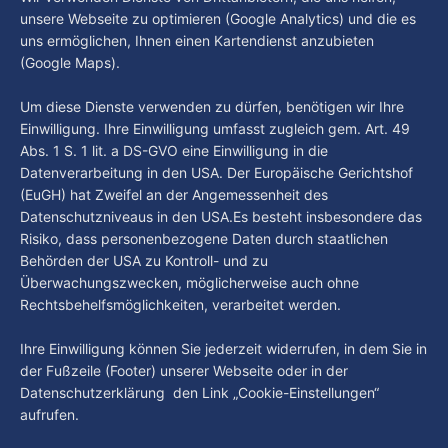
und Drogenprobleme eindämmen
unsere Webseite zu optimieren (Google Analytics) und die es
uns ermöglichen, Ihnen einen Kartendienst anzubieten
Hamburg verschärft seine Sicherheitsstrategie rund um den
(Google Maps).
Hauptbahnhof. Seit dem 1. August gilt das
Alkoholkonsumverbot nicht mehr nur direkt am
By Luca Kimmel
3. Aug. 2026
Um diese Dienste verwenden zu dürfen, benötigen wir Ihre
Hauptbahnhof, sondern auch in weiten Teilen von St. Georg
Einwilligung. Ihre Einwilligung umfasst zugleich gem. Art. 49
– unter anderem rund um den Hansaplatz, den oberen
Abs. 1 S. 1 lit. a DS-GVO eine Einwilligung in die
Steindamm und den ZOB. Damit sollen alkoholbedingte
Straftaten und Konflikte eingedämmt sowie die
Datenverarbeitung in den USA. Der Europäische Gerichtshof
(EuGH) hat Zweifel an der Angemessenheit des
Datenschutzniveaus in den USA.Es besteht insbesondere das
Risiko, dass personenbezogene Daten durch staatlichen
Behörden der USA zu Kontroll- und zu
Überwachungszwecken, möglicherweise auch ohne
Rechtsbehelfsmöglichkeiten, verarbeitet werden.
Ihre Einwilligung können Sie jederzeit widerrufen, in dem Sie in
der Fußzeile (Footer) unserer Webseite oder in der
Datenschutzerklärung den Link „Cookie-Einstellungen“
aufrufen.