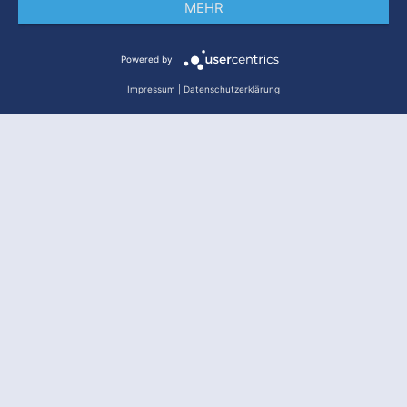
MEHR
Impressum
Datenschutz
AGB
Powered by
Impressum
|
Datenschutzerklärung