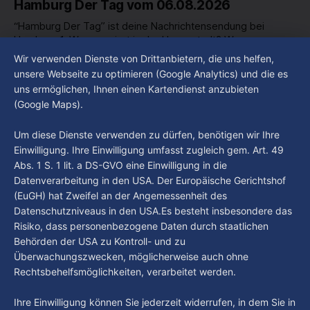
Hamburg Der Tag vom 06.08.2026
“Hamburg Der Tag” ist deine Nachrichtensendung bei
Hamburg 1. Was passiert in der Hansestadt? Was
beschäftigt die Hamburgerinnen und Hamburger? Was steht
Wir verwenden Dienste von Drittanbietern, die uns helfen,
By Luca Kimmel
6. Aug. 2026
in unserer Stadt an? Fragen, die von Montag bis Freitag LIVE
Hamburg Der Tag vom 05.08.2026
unsere Webseite zu optimieren (Google Analytics) und die es
um 18 Uhr beantwortet werden - auf YouTube und im TV.
uns ermöglichen, Ihnen einen Kartendienst anzubieten
“Hamburg Der Tag” ist deine Nachrichtensendung bei
(Google Maps).
Hamburg 1. Was passiert in der Hansestadt? Was
beschäftigt die Hamburgerinnen und Hamburger? Was steht
By Luca Kimmel
5. Aug. 2026
Um diese Dienste verwenden zu dürfen, benötigen wir Ihre
in unserer Stadt an? Fragen, die von Montag bis Freitag LIVE
Einwilligung. Ihre Einwilligung umfasst zugleich gem. Art. 49
um 18 Uhr beantwortet werden - auf YouTube und im TV.
Abs. 1 S. 1 lit. a DS-GVO eine Einwilligung in die
Datenverarbeitung in den USA. Der Europäische Gerichtshof
(EuGH) hat Zweifel an der Angemessenheit des
Datenschutzniveaus in den USA.Es besteht insbesondere das
Risiko, dass personenbezogene Daten durch staatlichen
Behörden der USA zu Kontroll- und zu
Überwachungszwecken, möglicherweise auch ohne
Rechtsbehelfsmöglichkeiten, verarbeitet werden.
Ihre Einwilligung können Sie jederzeit widerrufen, in dem Sie in