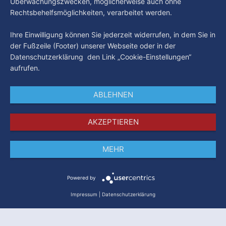
Überwachungszwecken, möglicherweise auch ohne
Rechtsbehelfsmöglichkeiten, verarbeitet werden.
Ihre Einwilligung können Sie jederzeit widerrufen, in dem Sie in
der Fußzeile (Footer) unserer Webseite oder in der
Datenschutzerklärung den Link „Cookie-Einstellungen“
aufrufen.
ABLEHNEN
AKZEPTIEREN
MEHR
Impressum
Datenschutz
AGB
Powered by
Impressum
|
Datenschutzerklärung