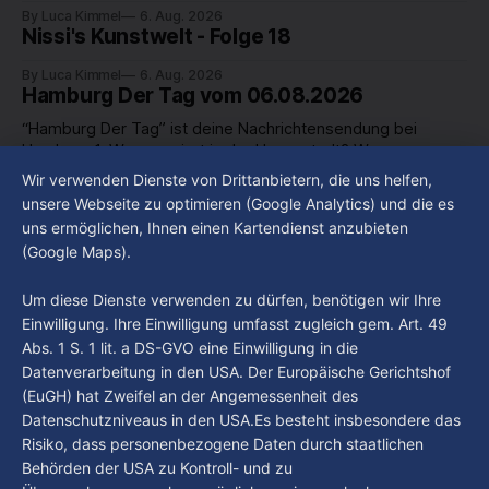
By Luca Kimmel
6. Aug. 2026
Nissi's Kunstwelt - Folge 18
By Luca Kimmel
6. Aug. 2026
Hamburg Der Tag vom 06.08.2026
“Hamburg Der Tag” ist deine Nachrichtensendung bei
Hamburg 1. Was passiert in der Hansestadt? Was
beschäftigt die Hamburgerinnen und Hamburger? Was steht
Wir verwenden Dienste von Drittanbietern, die uns helfen,
By Luca Kimmel
6. Aug. 2026
in unserer Stadt an? Fragen, die von Montag bis Freitag LIVE
Hamburg Der Tag vom 05.08.2026
unsere Webseite zu optimieren (Google Analytics) und die es
um 18 Uhr beantwortet werden - auf YouTube und im TV.
uns ermöglichen, Ihnen einen Kartendienst anzubieten
“Hamburg Der Tag” ist deine Nachrichtensendung bei
(Google Maps).
Hamburg 1. Was passiert in der Hansestadt? Was
beschäftigt die Hamburgerinnen und Hamburger? Was steht
By Luca Kimmel
5. Aug. 2026
Um diese Dienste verwenden zu dürfen, benötigen wir Ihre
in unserer Stadt an? Fragen, die von Montag bis Freitag LIVE
Einwilligung. Ihre Einwilligung umfasst zugleich gem. Art. 49
um 18 Uhr beantwortet werden - auf YouTube und im TV.
Abs. 1 S. 1 lit. a DS-GVO eine Einwilligung in die
Datenverarbeitung in den USA. Der Europäische Gerichtshof
(EuGH) hat Zweifel an der Angemessenheit des
Datenschutzniveaus in den USA.Es besteht insbesondere das
Risiko, dass personenbezogene Daten durch staatlichen
Behörden der USA zu Kontroll- und zu