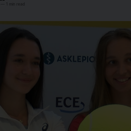
—
1 min read