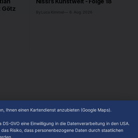
tian
Nissi's Kunstwelt - Folge 18
: Götz
By Luca Kimmel
6. Aug. 2026
hen, Ihnen einen Kartendienst anzubieten (Google Maps).
. a DS-GVO eine Einwilligung in die Datenverarbeitung in den USA.
 das Risiko, dass personenbezogene Daten durch staatlichen
erden.