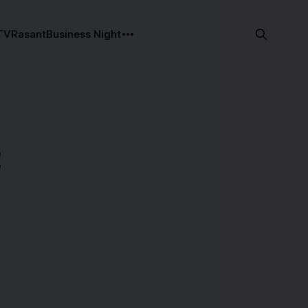
TV
Rasant
Business Night
: