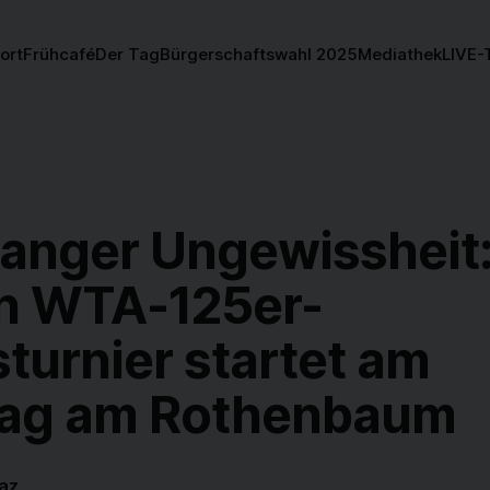
ort
Frühcafé
Der Tag
Bürgerschaftswahl 2025
Mediathek
LIVE-
langer Ungewissheit
 WTA-125er-
turnier startet am
ag am Rothenbaum
az