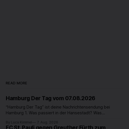
READ MORE
Hamburg Der Tag vom 07.08.2026
“Hamburg Der Tag” ist deine Nachrichtensendung bei
Hamburg 1. Was passiert in der Hansestadt? Was
beschäftigt die Hamburgerinnen und Hamburger? Was steht
By Luca Kimmel
7. Aug. 2026
in unserer Stadt an? Fragen, die von Montag bis Freitag LIVE
FC St. Pauli gegen Greuther Fürth zum