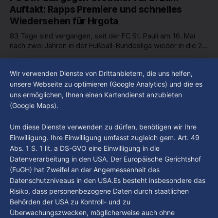
um 18 Uhr beantwortet werden - auf YouTube und im TV.
Auftakt: Rapps Premiere und schnelles
Wiedersehen für Hrgota
83 Tage sind vergangen, seit der FC St. Pauli am 16. Mai
nach zwei Jahren in der Fußball-Bundesliga wieder in die 2.
Liga abgestiegen ist. In dieser Zeit erlebte der Verein einen
By Luca Kimmel
7. Aug. 2026
großen Umbruch. Viele Leistungsträger der letzten Jahre
Im Gespräch mit Christian Pothe - Heute zu
Wir verwenden Dienste von Drittanbietern, die uns helfen,
haben den Kiezclub verlassen. Dafür kamen in den letzten
Gast: Götz Tintelnot
unsere Webseite zu optimieren (Google Analytics) und die es
Wochen einige
uns ermöglichen, Ihnen einen Kartendienst anzubieten
By Luca Kimmel
6. Aug. 2026
(Google Maps).
Nissi's Kunstwelt - Folge 18
By Luca Kimmel
6. Aug. 2026
Um diese Dienste verwenden zu dürfen, benötigen wir Ihre
Einwilligung. Ihre Einwilligung umfasst zugleich gem. Art. 49
Abs. 1 S. 1 lit. a DS-GVO eine Einwilligung in die
Datenverarbeitung in den USA. Der Europäische Gerichtshof
(EuGH) hat Zweifel an der Angemessenheit des
Datenschutzniveaus in den USA.Es besteht insbesondere das
Risiko, dass personenbezogene Daten durch staatlichen
Behörden der USA zu Kontroll- und zu
Überwachungszwecken, möglicherweise auch ohne