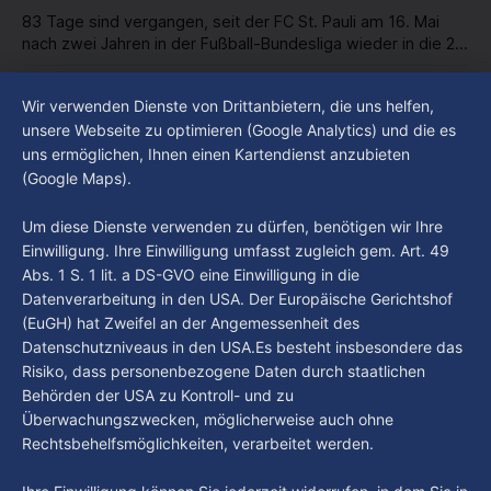
83 Tage sind vergangen, seit der FC St. Pauli am 16. Mai
nach zwei Jahren in der Fußball-Bundesliga wieder in die 2.
Liga abgestiegen ist. In dieser Zeit erlebte der Verein einen
By Luca Kimmel
7. Aug. 2026
großen Umbruch. Viele Leistungsträger der letzten Jahre
Im Gespräch mit Christian Pothe - Heute zu
Wir verwenden Dienste von Drittanbietern, die uns helfen,
haben den Kiezclub verlassen. Dafür kamen in den letzten
Gast: Götz Tintelnot
unsere Webseite zu optimieren (Google Analytics) und die es
Wochen einige
uns ermöglichen, Ihnen einen Kartendienst anzubieten
By Luca Kimmel
6. Aug. 2026
(Google Maps).
Nissi's Kunstwelt - Folge 18
By Luca Kimmel
6. Aug. 2026
Um diese Dienste verwenden zu dürfen, benötigen wir Ihre
Einwilligung. Ihre Einwilligung umfasst zugleich gem. Art. 49
Abs. 1 S. 1 lit. a DS-GVO eine Einwilligung in die
Datenverarbeitung in den USA. Der Europäische Gerichtshof
(EuGH) hat Zweifel an der Angemessenheit des
Datenschutzniveaus in den USA.Es besteht insbesondere das
Risiko, dass personenbezogene Daten durch staatlichen
Behörden der USA zu Kontroll- und zu
Überwachungszwecken, möglicherweise auch ohne
Rechtsbehelfsmöglichkeiten, verarbeitet werden.