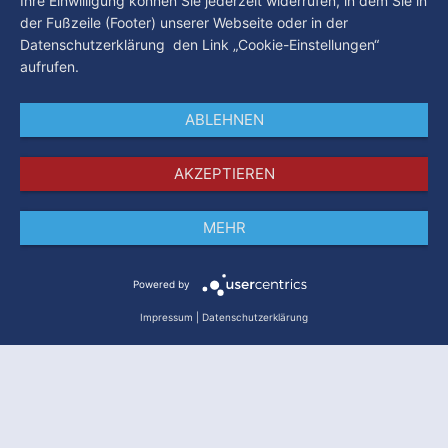
Ihre Einwilligung können Sie jederzeit widerrufen, in dem Sie in
der Fußzeile (Footer) unserer Webseite oder in der
Datenschutzerklärung den Link „Cookie-Einstellungen“
aufrufen.
ABLEHNEN
AKZEPTIEREN
MEHR
Impressum
Datenschutz
AGB
Powered by
Impressum
|
Datenschutzerklärung