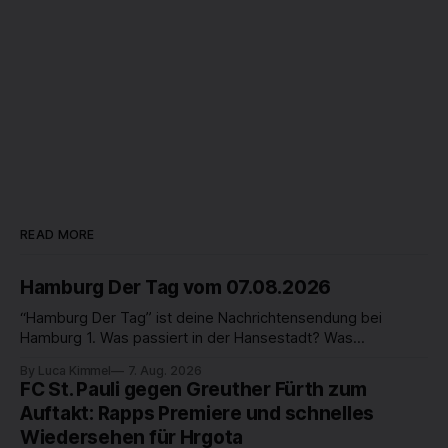
READ MORE
Hamburg Der Tag vom 07.08.2026
“Hamburg Der Tag” ist deine Nachrichtensendung bei
Hamburg 1. Was passiert in der Hansestadt? Was
beschäftigt die Hamburgerinnen und Hamburger? Was steht
By Luca Kimmel
7. Aug. 2026
in unserer Stadt an? Fragen, die von Montag bis Freitag LIVE
FC St. Pauli gegen Greuther Fürth zum
um 18 Uhr beantwortet werden - auf YouTube und im TV.
Auftakt: Rapps Premiere und schnelles
Wiedersehen für Hrgota