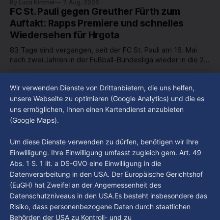
By Luca Kimmel
7. Aug. 2026
in unserer Stadt an? Fragen, die von Montag bis Freitag LIVE
FC St. Pauli gegen Greuther Fürth zum
um 18 Uhr beantwortet werden - auf YouTube und im TV.
Auftakt: Rapps Premiere und schnelles
Wiedersehen für Hrgota
83 Tage sind vergangen, seit der FC St. Pauli am 16. Mai
nach zwei Jahren in der Fußball-Bundesliga wieder in die 2.
Liga abgestiegen ist. In dieser Zeit erlebte der Verein einen
By Luca Kimmel
7. Aug. 2026
großen Umbruch. Viele Leistungsträger der letzten Jahre
Im Gespräch mit Christian Pothe - Heute zu
Wir verwenden Dienste von Drittanbietern, die uns helfen,
haben den Kiezclub verlassen. Dafür kamen in den letzten
Gast: Götz Tintelnot
unsere Webseite zu optimieren (Google Analytics) und die es
Wochen einige
uns ermöglichen, Ihnen einen Kartendienst anzubieten
By Luca Kimmel
6. Aug. 2026
(Google Maps).
Nissi's Kunstwelt - Folge 18
By Luca Kimmel
6. Aug. 2026
Um diese Dienste verwenden zu dürfen, benötigen wir Ihre
Einwilligung. Ihre Einwilligung umfasst zugleich gem. Art. 49
Abs. 1 S. 1 lit. a DS-GVO eine Einwilligung in die
Datenverarbeitung in den USA. Der Europäische Gerichtshof
(EuGH) hat Zweifel an der Angemessenheit des
Datenschutzniveaus in den USA.Es besteht insbesondere das
Risiko, dass personenbezogene Daten durch staatlichen
Behörden der USA zu Kontroll- und zu